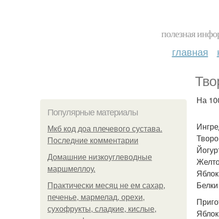
полезная инфор
главная
Тво
На 100
Популярные материалы
Ингре
Мкб код доа плечевого сустава.
Творо
Последние комментарии
Йогурт
Домашние низкоуглеводные
Желто
маршмеллоу.
Яблок
Белки
Практически месяц не ем сахар,
печенье, мармелад, орехи,
Приго
сухофрукты, сладкие, кислые,
Яблок