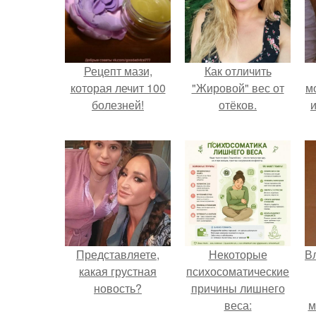
Рецепт мази,
Как отличить
которая лечит 100
"Жировой" вес от
м
болезней!
отёков.
и
Представляете,
Некоторые
В
какая грустная
психосоматические
новость?
причины лишнего
веса:
м