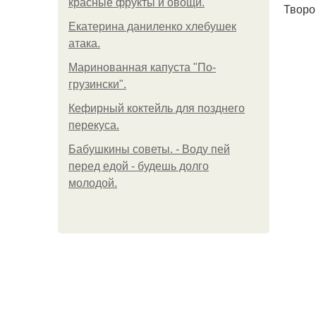
красные фрукты и овощи.
Творо
Екатерина даниленко хлебушек
атака.
Маринованная капуста "По-
грузински".
Кефирный коктейль для позднего
перекуса.
Бабушкины советы. - Воду пей
перед едой - будешь долго
молодой.