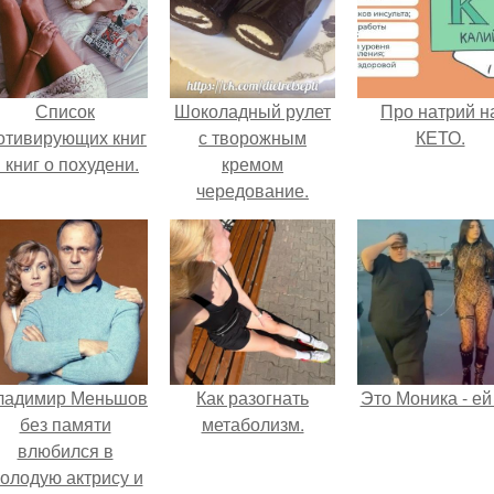
Список
Шоколадный рулет
Про натрий н
отивирующих книг
с творожным
КЕТО.
 книг о похудени.
кремом
чередование.
ладимир Меньшов
Как разогнать
Это Моника - ей
без памяти
метаболизм.
влюбился в
олодую актрису и