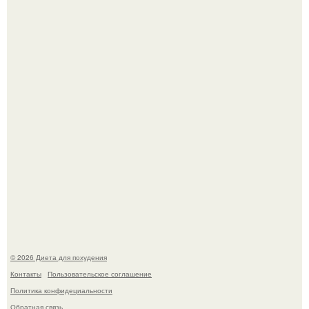
квартире, мужчина вернулся и обнаружил, что его
жилище стало пристанищем для стаи голубей.
Виктория галустян, бывшая жена юмориста Михаила
галустяна, рассказала о неожиданных последствиях
развода.
© 2026 Диета для похудения
Контакты
Пользовательское соглашение
Политика конфидециальности
Обратная связь