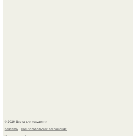
Это Моника - ей 26.
После трёхлетнего отсутствия в своей воркутинской
квартире, мужчина вернулся и обнаружил, что его
жилище стало пристанищем для стаи голубей.
© 2026 Диета для похудения
Контакты
Пользовательское соглашение