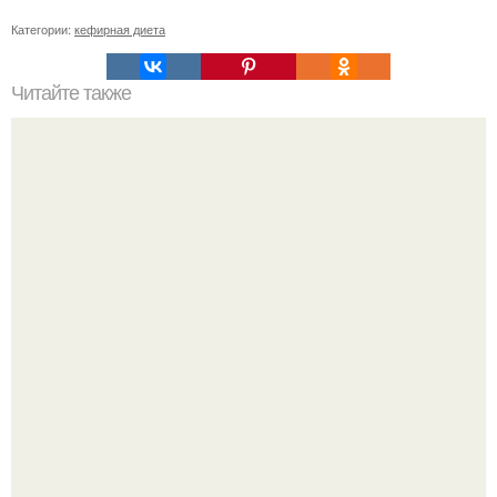
Категории:
кефирная диета
Читайте также
* Заговор на похудение перед сном *.