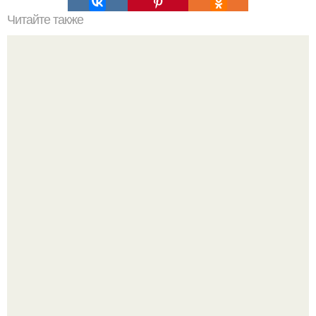
Читайте также
Рецепт почти вечной молодости.
Метабуст нужен не "Идеальным", а живым людям.