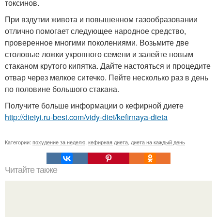
токсинов.
При вздутии живота и повышенном газообразовании
отлично помогает следующее народное средство,
проверенное многими поколениями. Возьмите две
столовые ложки укропного семени и залейте новым
стаканом крутого кипятка. Дайте настояться и процедите
отвар через мелкое ситечко. Пейте несколько раз в день
по половине большого стакана.
Получите больше информации о кефирной диете
http://dietyi.ru-best.com/vidy-diet/kefirnaya-dieta
Категории:
похудение за неделю
,
кефирная диета
,
диета на каждый день
Читайте также