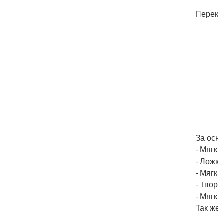
Перек
За ос
- Мяг
- Лож
- Мягк
- Тво
- Мяг
Так ж