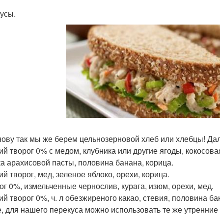
усы.
нову так мы же берем цельнозерновой хлеб или хлебцы! Да
кий творог 0% с медом, клубника или другие ягоды, кокосова
ка арахисовой пасты, половина банана, корица.
ий творог, мед, зеленое яблоко, орехи, корица.
рог 0%, измельченные чернослив, курага, изюм, орехи, мед.
кий творог 0%, ч. л обезжиреного какао, стевия, половина ба
е, для нашего перекуса можно использовать те же утренние 