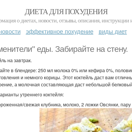
ДИЕТА ДЛЯ ПОХУДЕНИЯ
мация о диетах, новости, отзывы, описания, инструкции 
новости
эффективное похудение
виды диет
менители" еды. Забирайте на стену.
йль на завтрак.
йте в блендере: 250 мл молока 0% или кефира 0%, половин
товления и немного корицы. Этот коктейль даст вам отличн
оение, а молочная составляющая даст небольшой белковый
арианты утреннего коктейля:
ороженная/свежая клубника, молоко, 2 ложки Овсянки, пару 