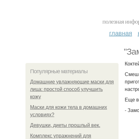
полезная инфор
главная
"За
Кокте
Популярные материалы
Смеша
приго
Домашние увлажняющие маски для
настр
лица: простой способ улучшить
кожу
Еще в
Маски для кожи тела в домашних
- Зам
условиях?
Девушки, диеты прошлый век.
Комплекс упражнений для