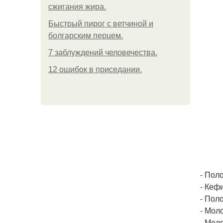
сжигания жира.
Быстрый пирог с ветчиной и
болгарским перцем.
7 заблуждений человечества.
12 ошибок в приседании.
- Пол
- Кеф
- Пол
- Мол
- Мол