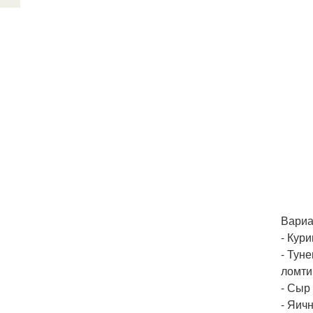
Вариа
- Кур
- Тун
ломти
- Сыр
- Яич