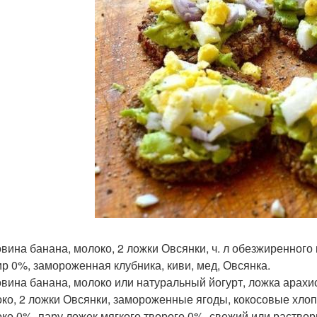
овина банана, молоко, 2 ложки Овсянки, ч. л обезжиренного 
ир 0%, замороженная клубника, киви, мед, Овсянка.
овина банана, молоко или натуральный йогурт, ложка арахис
око, 2 ложки Овсянки, замороженные ягоды, кокосовые хлоп
око 0%, пару ложек мягкого творого 0%, свежий или раство