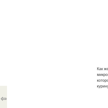
Как ж
микро
котор
курин
⇦