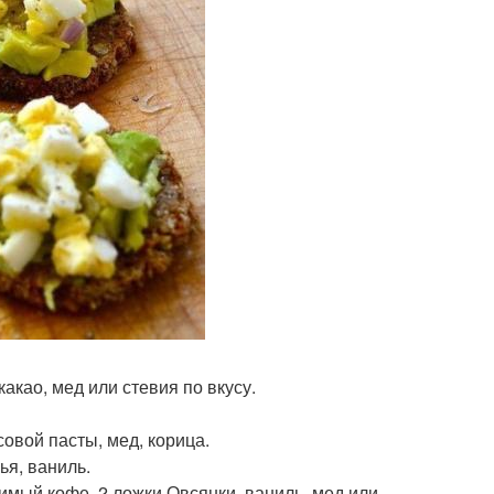
какао, мед или стевия по вкусу.
овой пасты, мед, корица.
ья, ваниль.
римый кофе, 2 ложки Овсянки, ваниль, мед или