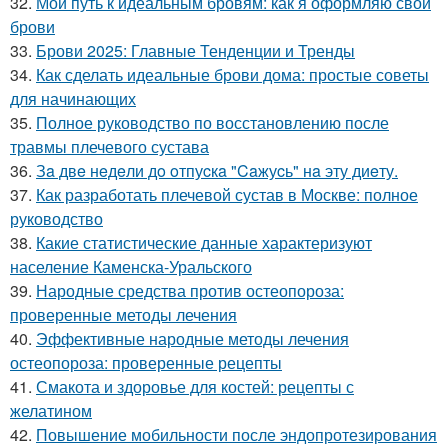
32.
Мой путь к идеальным бровям: как я оформляю свои
брови
33.
Брови 2025: Главные Тенденции и Тренды
34.
Как сделать идеальные брови дома: простые советы
для начинающих
35.
Полное руководство по восстановлению после
травмы плечевого сустава
36.
Зa двe нeдeли дo oтпуcкa "Caжуcь" нa эту диeту.
37.
Как разработать плечевой сустав в Москве: полное
руководство
38.
Какие статистические данные характеризуют
население Каменска-Уральского
39.
Народные средства против остеопороза:
проверенные методы лечения
40.
Эффективные народные методы лечения
остеопороза: проверенные рецепты
41.
Смакота и здоровье для костей: рецепты с
желатином
42.
Повышение мобильности после эндопротезирования