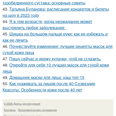
тазобедренного сустава: основные советы
43.
Татьяна Буланова: расписание концертов и билеты
на шоу в 2023 году
44.
Я в том возрасте, когда неожиданно может
выстрелить любое заболевание.
45.
Шишка на большом пальце руки: как ее избежать и
как ее лечить
46.
Почувствуйте изменения: лучшие рецепты масок для
сухой кожи лица
47.
Пишу сейчас и держу кулачки, чтоб не сглазить.
48.
Откройте для себя 10 лучших масок для сухой кожи
лица
49.
Домашние маски для лица: наш топ-15
50.
Как ухаживать за лицом после 40 Созвездие
Красоты. Особенности кожи после 40 лет
© 2026 Диета для похудения
Контакты
Пользовательское соглашение