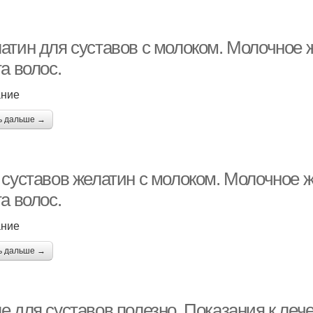
тин для суставов с молоком. Молочное ж
а волос.
ание
ь дальше →
суставов желатин с молоком. Молочное же
а волос.
ание
ь дальше →
е для суставов полезно. Показания к ле