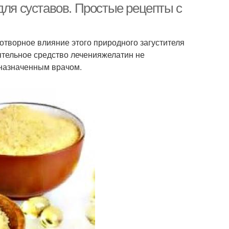
для суставов. Простые рецепты с
готворное влияние этого природного загустителя
оятельное средство леченияжелатин не
 назначенным врачом.