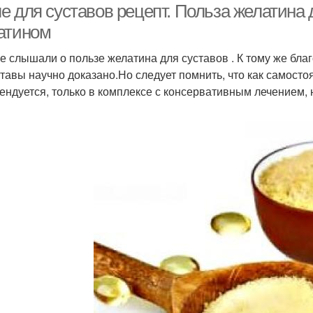
е для суставов рецепт. Польза желатина 
атином
е слышали о пользе желатина для суставов . К тому же бла
ставы научно доказано.Но следует помнить, что как самост
ендуется, только в комплексе с консервативным лечением,