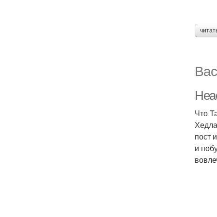
читат
Вас
Head
Что Т
Хедла
пост 
и поб
вовле