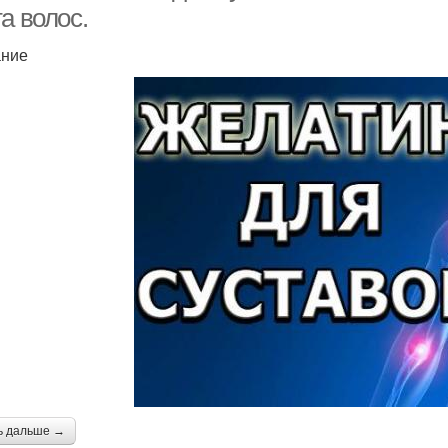
а волос.
ание
ь дальше →