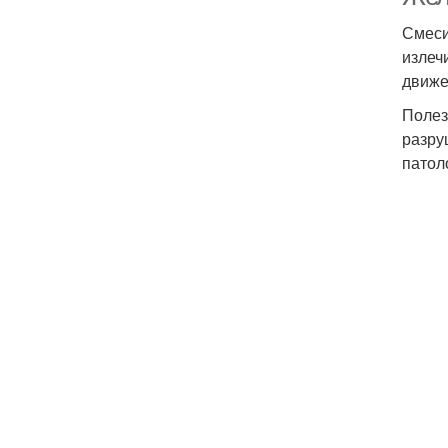
Смеси
излеч
движе
Полез
разру
патол