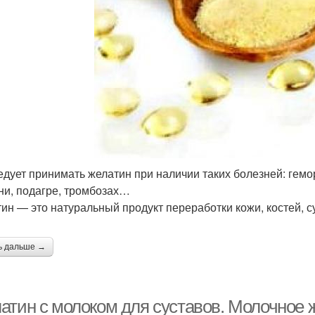
едует принимать желатин при наличии таких болезней: гем
ни, подагре, тромбозах…
ин — это натуральный продукт переработки кожи, костей, су
ь дальше →
тин с молоком для суставов. Молочное ж