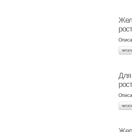
Жела
рост
Опис
читат
Для 
рост
Опис
читат
Жел