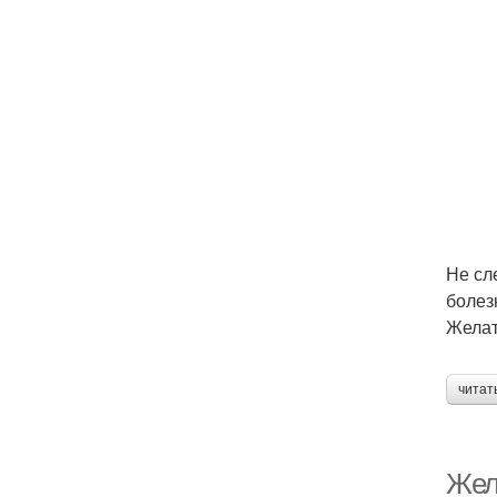
Не сл
болез
Желат
читат
Жела