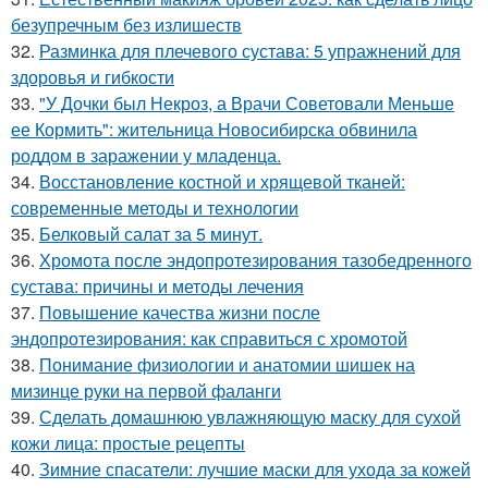
безупречным без излишеств
32.
Разминка для плечевого сустава: 5 упражнений для
здоровья и гибкости
33.
"У Дочки был Некроз, а Врачи Советовали Меньше
ее Кормить": жительница Новосибирска обвинила
роддом в заражении у младенца.
34.
Восстановление костной и хрящевой тканей:
современные методы и технологии
35.
Белковый салат за 5 минут.
36.
Хромота после эндопротезирования тазобедренного
сустава: причины и методы лечения
37.
Повышение качества жизни после
эндопротезирования: как справиться с хромотой
38.
Понимание физиологии и анатомии шишек на
мизинце руки на первой фаланги
39.
Сделать домашнюю увлажняющую маску для сухой
кожи лица: простые рецепты
40.
Зимние спасатели: лучшие маски для ухода за кожей