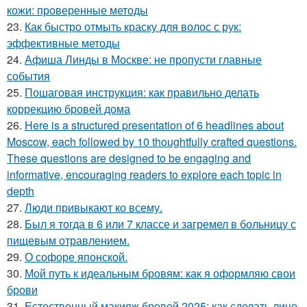
кожи: проверенные методы
23.
Как быстро отмыть краску для волос с рук:
эффективные методы
24.
Афиша Линды в Москве: не пропусти главные
события
25.
Пошаговая инструкция: как правильно делать
коррекцию бровей дома
26.
Here is a structured presentation of 6 headlines about
Moscow, each followed by 10 thoughtfully crafted questions.
These questions are designed to be engaging and
informative, encouraging readers to explore each topic in
depth
27.
Люди привыкают ко всему.
28.
Был я тогда в 6 или 7 классе и загремел в больницу с
пищевым отравлением.
29.
О софоре японской.
30.
Мой путь к идеальным бровям: как я оформляю свои
брови
31.
Естественный макияж бровей 2025: как сделать лицо