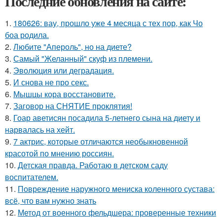
Последние обновления на сайте:
1.
180626: вау, прошло уже 4 месяца с тех пор, как Чо
боа родила.
2.
Любите "Апероль", но на диете?
3.
Самый "Желанный" скуф из племени.
4.
Эволюция или деградация.
5.
И снова не про секс.
6.
Мышцы кора восстановите.
7.
Заговор на СНЯТИЕ проклятия!
8.
Гоар аветисян посадила 5-летнего сына на диету и
нарвалась на хейт.
9.
7 актрис, которые отличаются необыкновенной
красотой по мнению россиян.
10.
Детская правда. Работаю в детском саду
воспитателем.
11.
Повреждение наружного мениска коленного сустава:
всё, что вам нужно знать
12.
Метод от военного фельдшера: проверенные техники