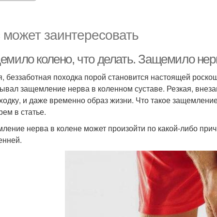
 может заинтересовать
емило колено, что делать. Защемило нерв
я, беззаботная походка порой становится настоящей роскош
ывал защемление нерва в коленном суставе. Резкая, внеза
ходку, и даже временно образ жизни. Что такое защемление 
рем в статье.
ление нерва в колене может произойти по какой-либо причи
енней.