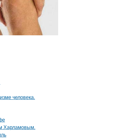
.
низме человека.
фе
ом Харламовым.
иль