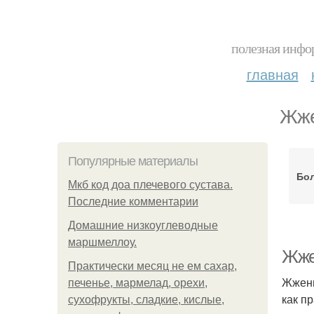
полезная инфор
главная
Жже
Популярные материалы
Бол
Мкб код доа плечевого сустава.
Последние комментарии
Домашние низкоуглеводные
маршмеллоу.
Жже
Практически месяц не ем сахар,
Жжени
печенье, мармелад, орехи,
как п
сухофрукты, сладкие, кислые,