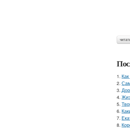
читат
Пос
1.
Как
2.
Сам
3.
Дор
4.
Жиз
5.
Тво
6.
Как
7.
Ека
8.
Кор