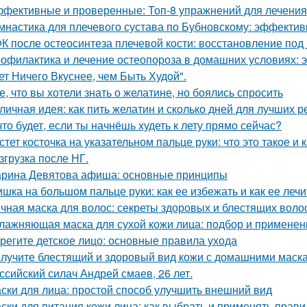
фективные и проверенные: Топ-8 упражнений для лечения
мнастика для плечевого сустава по Бубновскому: эффекти
К после остеосинтеза плечевой кости: восстановление под
офилактика и лечение остеопороза в домашних условиях:
ет Ничего Вкуснее, чем Быть Худой".
е, что вы хотели знать о желатине, но боялись спросить
личная идея: как пить желатин и сколько дней для лучших р
что будет, если ты начнёшь худеть к лету прямо сейчас?
стет косточка на указательном пальце руки: что это такое и 
згрузка после НГ.
рина Девятова афиша: основные принципы
шка на большом пальце руки: как ее избежать и как ее лечи
чная маска для волос: секреты здоровых и блестящих воло
лажняющая маска для сухой кожи лица: подбор и применен
регите детское лицо: основные правила ухода
лучите блестящий и здоровый вид кожи с домашними маска
ссийский силач Андрей смаев, 26 лет.
ски для лица: простой способ улучшить внешний вид
ски для питания кожи лица: как выбрать и применять прав