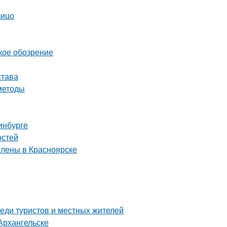
лицо
кое обозрение
става
методы
инбурге
остей
влены в Красноярске
еди туристов и местных жителей
Архангельске