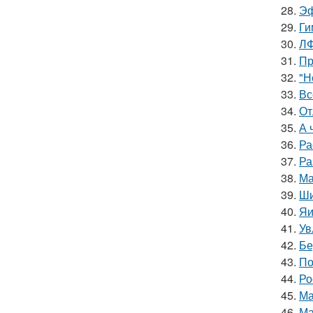
28.
Эф
29.
Ги
30.
ЛФ
31.
Пр
32.
"Н
33.
Вс
34.
От
35.
А 
36.
Ра
37.
Ра
38.
Ма
39.
Ши
40.
Яи
41.
Ув
42.
Бе
43.
По
44.
Ро
45.
Ма
46.
Ма