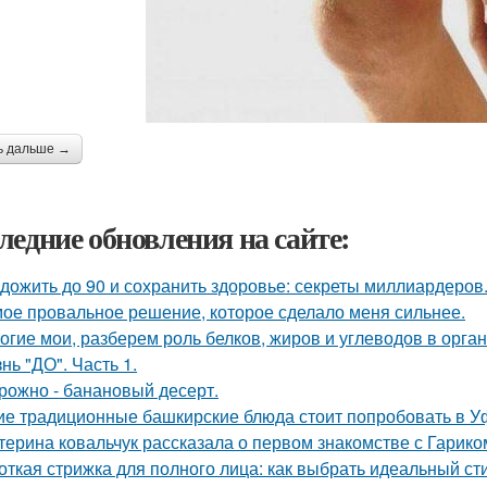
ь дальше →
ледние обновления на сайте:
 дожить до 90 и сохранить здоровье: секреты миллиардеров
ое провальное решение, которое сделало меня сильнее.
огие мои, разберем роль белков, жиров и углеводов в орга
нь "ДО". Часть 1.
рожно - банановый десерт.
ие традиционные башкирские блюда стоит попробовать в У
терина ковальчук рассказала о первом знакомстве с Гарик
откая стрижка для полного лица: как выбрать идеальный ст