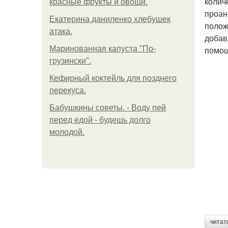
колич
красные фрукты и овощи.
проан
Екатерина даниленко хлебушек
полож
атака.
добав
Маринованная капуста "По-
помощ
грузински".
Кефирный коктейль для позднего
перекуса.
Бабушкины советы. - Воду пей
перед едой - будешь долго
молодой.
читат