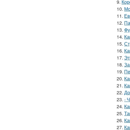
9.
Кор
10.
Мо
11.
Ев
12.
Па
13.
Фу
14.
Ка
15.
Ст
16.
Ка
17.
Эт
18.
За
19.
Пе
20.
Ка
21.
Ка
22.
До
23.
- 
24.
Ка
25.
Та
26.
Ка
27.
Ка