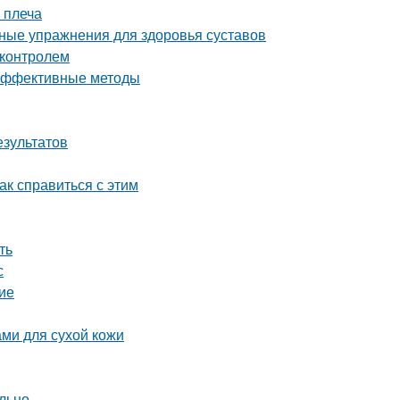
 плеча
вные упражнения для здоровья суставов
 контролем
 эффективные методы
езультатов
как справиться с этим
ть
с
ие
ми для сухой кожи
ильно