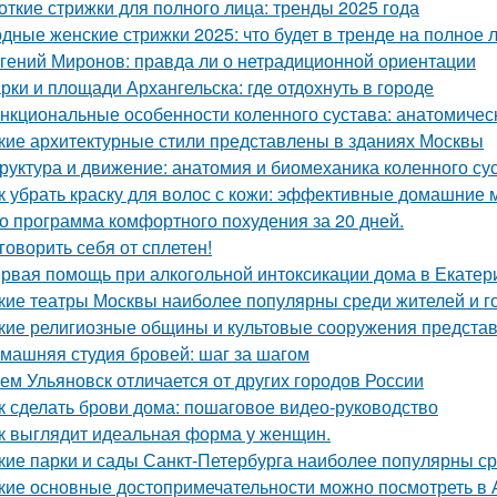
откие стрижки для полного лица: тренды 2025 года
дные женские стрижки 2025: что будет в тренде на полное 
гений Миронов: правда ли о нетрадиционной ориентации
рки и площади Архангельска: где отдохнуть в городе
нкциональные особенности коленного сустава: анатомичес
кие архитектурные стили представлены в зданиях Москвы
руктура и движение: анатомия и биомеханика коленного су
к убрать краску для волос с кожи: эффективные домашние 
о программа комфортного похудения за 20 дней.
говорить себя от сплетен!
рвая помощь при алкогольной интоксикации дома в Екатер
кие театры Москвы наиболее популярны среди жителей и г
кие религиозные общины и культовые сооружения предста
машняя студия бровей: шаг за шагом
Чем Ульяновск отличается от других городов России
к сделать брови дома: пошаговое видео-руководство
к выглядит идеальная форма у женщин.
кие парки и сады Санкт-Петербурга наиболее популярны ср
кие основные достопримечательности можно посмотреть в 