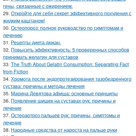
гены, связанные с ожирением.
29.
Откройте для себя секрет эффективного похудения с
жидким каштаном!
30.
Остеопороз: полное руководство по симптомам и
лечению
31.
Рецепты диета дюкан.
32.
Повысить эффективность: 5 проверенных способов
принимать желатин для суставов
33.
The Truth About Gelatin Consumption: Separating Fact
from Fiction
34.
Хромота после эндопротезирования тазобедренного
сустава: причины и методы лечения
35.
Марина Девятова афиша: основные принципы
36.
Появление шишек на суставах рук: причины и
лечение
37.
Остеоартроз пальцев рук: причины, симптомы и
лечение
38.
Народные средства от нароста на пальце руки