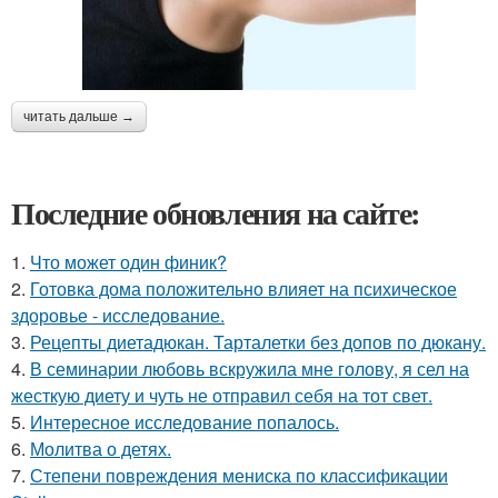
читать дальше →
Последние обновления на сайте:
1.
Что может один финик?
2.
Готовка дома положительно влияет на психическое
здоровье - исследование.
3.
Рецепты диетадюкан. Тарталетки без допов по дюкану.
4.
В семинарии любовь вскружила мне голову, я сел на
жесткую диету и чуть не отправил себя на тот свет.
5.
Интересное исследование попалось.
6.
Молитва о детях.
7.
Степени повреждения мениска по классификации