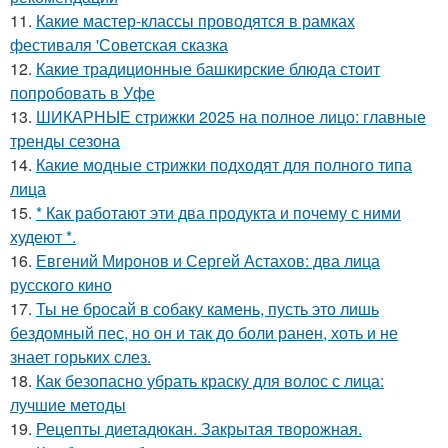
11.
Какие мастер-классы проводятся в рамках
фестиваля 'Советская сказка
12.
Какие традиционные башкирские блюда стоит
попробовать в Уфе
13.
ШИКАРНЫЕ стрижки 2025 на полное лицо: главные
тренды сезона
14.
Какие модные стрижки подходят для полного типа
лица
15.
* Как работают эти два продукта и почему с ними
худеют *.
16.
Евгений Миронов и Сергей Астахов: два лица
русского кино
17.
Ты не бросай в собаку камень, пусть это лишь
бездомный пес, но он и так до боли ранен, хоть и не
знает горьких слез.
18.
Как безопасно убрать краску для волос с лица:
лучшие методы
19.
Рецепты диетадюкан. Закрытая творожная.