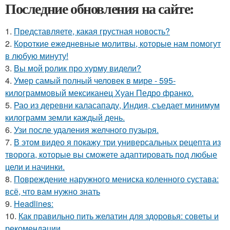
Последние обновления на сайте:
1.
Представляете, какая грустная новость?
2.
Короткие ежедневные молитвы, которые нам помогут
в любую минуту!
3.
Вы мой ролик про хурму видели?
4.
Умер самый полный человек в мире - 595-
килограммовый мексиканец Хуан Педро франко.
5.
Рао из деревни каласападу, Индия, съедает минимум
килограмм земли каждый день.
6.
Узи после удаления желчного пузыря.
7.
В этом видео я покажу три универсальных рецепта из
творога, которые вы сможете адаптировать под любые
цели и начинки.
8.
Повреждение наружного мениска коленного сустава:
всё, что вам нужно знать
9.
Headlines:
10.
Как правильно пить желатин для здоровья: советы и
рекомендации