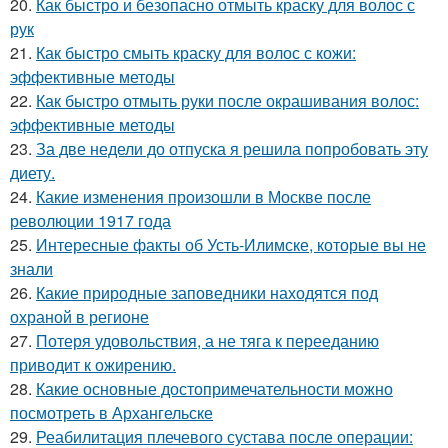
20.
Как быстро и безопасно отмыть краску для волос с
рук
21.
Как быстро смыть краску для волос с кожи:
эффективные методы
22.
Как быстро отмыть руки после окрашивания волос:
эффективные методы
23.
За две недели до отпуска я решила попробовать эту
диету.
24.
Какие изменения произошли в Москве после
революции 1917 года
25.
Интересные факты об Усть-Илимске, которые вы не
знали
26.
Какие природные заповедники находятся под
охраной в регионе
27.
Потеря удовольствия, а не тяга к перееданию
приводит к ожирению.
28.
Какие основные достопримечательности можно
посмотреть в Архангельске
29.
Реабилитация плечевого сустава после операции: