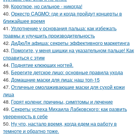
39.
Короткое, но сильное - никогда!
40.
Оркестр CAGMO: где и когда пройдут концерты в
ближайшее время
41.
Уплотнение у основания пальца: как избежать
травмы и улучшить производительность
42.
ДиДюЛя афиша: секреты эффективного маркетинга
43.
Помогите, у меня шишки на указательном пальце! Как
справиться с этим
44.
Поднятие клюющих ногтей.
45.
Берегите детское лицо: основные правила ухода
46.
Домашние маски для лица: наш топ-15
47.
Отличные омолаживающие маски для сухой кожи
лица
48.
Горят колени: причины, симптомы и лечение
49.
Секреты успеха Михаила Лабковского: как развить
уверенность в себе
50.
Ну что, настало время, когда едем на работу в
темноте и обратно тоже.