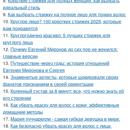
8.
Короткие стрижки для полных женщин: как выбрать
идеальный стиль
9.
Как выбрать стрижку на полное лицо для тонких волос
10.
Круглое лицо? 100 коротких стрижек 2025, которые
вам понравятся
11.
Круглогодично красиво: 5 лучших стрижек для
круглого лица
12.
Почему Евгений Миронов до сих пор не женился:
главные версии
13.
Путешествие через годы: история отношений
Евгения Миронова и Сергея
14.
Знаменитые артисты, которые шокировали своих
фанатов признанием в своей ориентации
15.
Коленный сустав за 8 минут: все, что нужно знать об
его строении
16.
Как убрать краску для волос с кожи: эффективные
домашние методы
17.
Мария пуччарелли - самая гибкая девушка в мире.
18.
Как безопасно убрать краску для волос с лица: