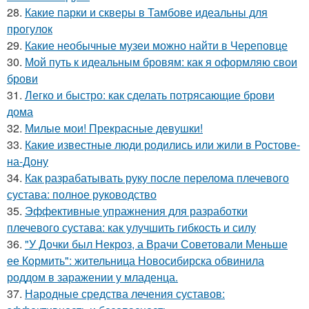
28.
Какие парки и скверы в Тамбове идеальны для
прогулок
29.
Какие необычные музеи можно найти в Череповце
30.
Мой путь к идеальным бровям: как я оформляю свои
брови
31.
Легко и быстро: как сделать потрясающие брови
дома
32.
Милые мои! Прекрасные девушки!
33.
Какие известные люди родились или жили в Ростове-
на-Дону
34.
Как разрабатывать руку после перелома плечевого
сустава: полное руководство
35.
Эффективные упражнения для разработки
плечевого сустава: как улучшить гибкость и силу
36.
"У Дочки был Некроз, а Врачи Советовали Меньше
ее Кормить": жительница Новосибирска обвинила
роддом в заражении у младенца.
37.
Народные средства лечения суставов: