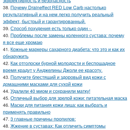
эффективность и безопасность
38.
Почему Draineffect RED Low Carb настолько
результативный и на нем легко получить реальный
эффект, быстрый и гарантированный.
39.
Способ похудения есть только один -.
40.
Проблемы после замены коленного сустава: почему
я все еще хромаю
41.
Кожные маркеры сахарного диабета: что это и как их
обнаружить
42.
Как отголоски бурной молодости и беспощадное
время крадут у Анджелины Джоли ее красоту.
43.
Получите блестящий и здоровый вид кожи с
домашними масками для сухой кожи
44.
Удалили 40 миом и сохранили матку!
45.
Отличный выбор для зрелой кожи: питательная маска
46.
Маски для питания кожи лица: как выбрать и
применять правильно
47.
3 главные причины пропилов:
48.
Жжение в суставах: Как отличить симптомы