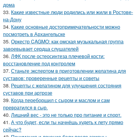
дома
33.
Какие известные люди родились или жили в Ростове-
на-Дону
34.
Какие основные достопримечательности можно
посмотреть в Архангельске
35.
Оркестр CAGMO: как омская музыкальная группа
завоевывает сердца слушателей
36.
ЛФК после остеосинтеза плечевой кости:
восстановление под контролем
37.
Станьте экспертом в приготовлении желатина для
суставов: проверенные рецепты и советы
38.
Рецепты с желатином для улучшения состояния
суставов при артрозе
39.
Когда переборщил с сыром и маслом и сам
превратился в сыр.
40.
Лишний вес - это не только про питание и спорт.
41.
А что будет, если ты начнёшь худеть к лету прямо
сейчас?
42.
Понимание и лечение боли после замены