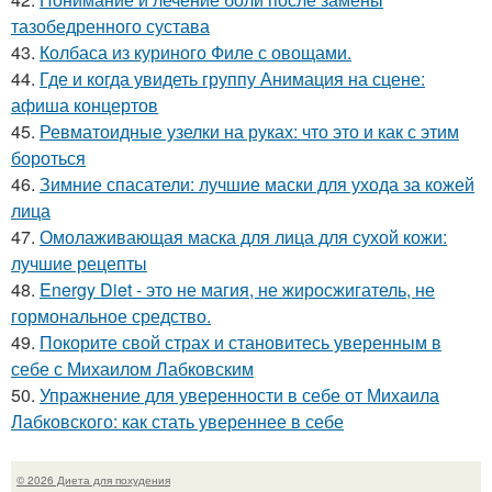
тазобедренного сустава
43.
Колбаса из куриного Филе с овощами.
44.
Где и когда увидеть группу Анимация на сцене:
афиша концертов
45.
Ревматоидные узелки на руках: что это и как с этим
бороться
46.
Зимние спасатели: лучшие маски для ухода за кожей
лица
47.
Омолаживающая маска для лица для сухой кожи:
лучшие рецепты
48.
Energy Diet - это не магия, не жиросжигатель, не
гормональное средство.
49.
Покорите свой страх и становитесь уверенным в
себе с Михаилом Лабковским
50.
Упражнение для уверенности в себе от Михаила
Лабковского: как стать увереннее в себе
© 2026 Диета для похудения