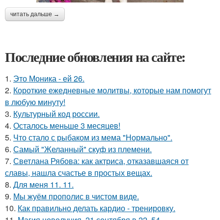
читать дальше →
Последние обновления на сайте:
1.
Это Моника - ей 26.
2.
Короткие ежедневные молитвы, которые нам помогут
в любую минуту!
3.
Культурный код россии.
4.
Осталось меньше 3 месяцев!
5.
Что стало с рыбаком из мема "Нормально".
6.
Самый "Желанный" скуф из племени.
7.
Светлана Рябова: как актриса, отказавшаяся от
славы, нашла счастье в простых вещах.
8.
Для меня 11. 11.
9.
Мы жуём прополис в чистом виде.
10.
Как правильно делать кардио - тренировку.
11.
Магия новолуния. 21 сентября в 22. 54.