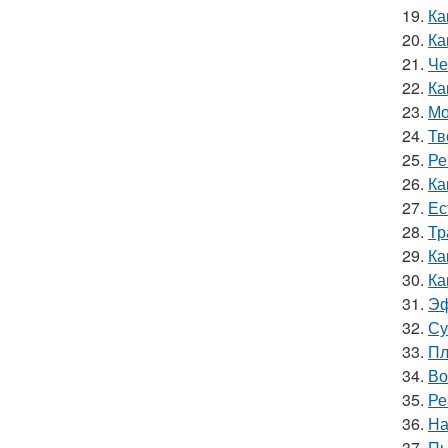
19.
Ка
20.
Ка
21.
Че
22.
Ка
23.
Мо
24.
Тв
25.
Ре
26.
Ка
27.
Ес
28.
Тр
29.
Ка
30.
Ка
31.
Эф
32.
Су
33.
Пл
34.
Во
35.
Ре
36.
На
37.
Пь