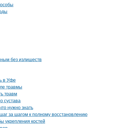
пособы
тоды
чным без излишеств
ь в Уфе
сле травмы
ть травм
о сустава
что нужно знать
 шаг за шагом к полному восстановлению
ы укрепления костей
авов