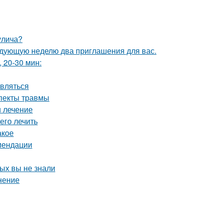
улича?
едующую неделю два приглашения для вас.
 20-30 мин:
авляться
спекты травмы
и лечение
 его лечить
акое
омендации
рых вы не знали
нение