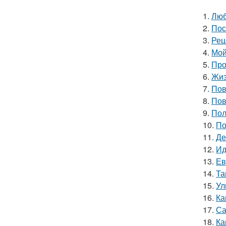
1.
Люб
2.
Пос
3.
Рец
4.
Мой
5.
Про
6.
Жиз
7.
Пов
8.
Пов
9.
Пол
10.
По
11.
Де
12.
Ид
13.
Ев
14.
Та
15.
Ул
16.
Ка
17.
Са
18.
Ка