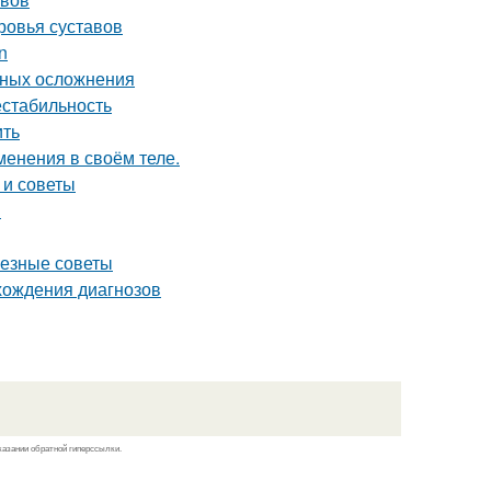
ровья суставов
n
тных осложнения
естабильность
ить
менения в своём теле.
 и советы
я
лезные советы
ахождения диагнозов
казании обратной гиперссылки.