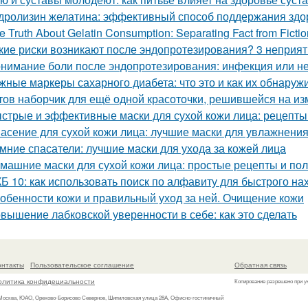
дролизин желатина: эффективный способ поддержания здо
e Truth About Gelatin Consumption: Separating Fact from Fictio
кие риски возникают после эндопротезирования? 3 неприя
нимание боли после эндопротезирования: инфекция или н
жные маркеры сахарного диабета: что это и как их обнаруж
тов наборчик для ещё одной красоточки, решившейся на из
стрые и эффективные маски для сухой кожи лица: рецепты
асение для сухой кожи лица: лучшие маски для увлажнени
мние спасатели: лучшие маски для ухода за кожей лица
машние маски для сухой кожи лица: простые рецепты и по
Б 10: как использовать поиск по алфавиту для быстрого н
обенности кожи и правильный уход за ней. Очищение кожи
вышение лабковской уверенности в себе: как это сделать
онтакты
Пользовательское соглашение
Обратная связь
олитика конфидециальности
Копирование разрешено при у
 Москва, ЮАО, Орехово-Борисово Северное, Шипиловская улица 28А, Офисно-гостиничный