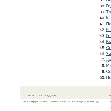
38.
Ги
39.
Th
40.
Ка
41.
По
42.
Ко
43.
Го
44.
Бы
45.
Сп
46.
Зи
47.
До
48.
МК
49.
Ос
50.
По
© 2026 Диета для похудения
К
П
Полезная информация о диетах, новости, отзывы, описания, инструкции и многое другое
г.