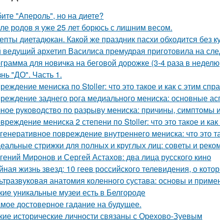
ите "Апероль", но на диете?
ле родов я уже 25 лет борюсь с лишним весом.
епты диетадюкан. Какой же праздник пасхи обходится без к
 ведущий архетип Василиса премудрая приготовила на сл
грамма для новичка на беговой дорожке (3-4 раза в неделю,
нь "ДО". Часть 1.
реждение мениска по Stoller: что это такое и как с этим спр
реждение заднего рога медиального мениска: основные а
ное руководство по разрыву мениска: причины, симптомы 
вреждение мениска 2 степени по Stoller: что это такое и как
генеративное повреждение внутреннего мениска: что это т
еальные стрижки для полных и круглых лиц: советы и рек
гений Миронов и Сергей Астахов: два лица русского кино
йная жизнь звезд: 10 геев российского телевидения, о кото
ьтразвуковая анатомия коленного сустава: основы и приме
кие уникальные музеи есть в Белгороде
мое достоверное гадание на будущее.
кие исторические личности связаны с Орехово-Зуевым