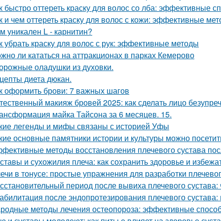
к быстро оттереть краску для волос со лба: эффективные с
к и чем оттереть краску для волос с кожи: эффективные ме
м уникален L - карнитин?
к убрать краску для волос с рук: эффективные методы
жно ли кататься на аттракционах в парках Кемерово
орожные оладушки из духовки.
цепты диета дюкан.
к оформить брови: 7 важных шагов
тественный макияж бровей 2025: как сделать лицо безупре
ансформация майка Тайсона за 6 месяцев. 15.
кие легенды и мифы связаны с историей Уфы
кие основные памятники истории и культуры можно посетит
фективные методы восстановления плечевого сустава по
ставы и сухожилия плеча: как сохранить здоровье и избежа
ечи в тонусе: простые упражнения для разработки плечевог
сстановительный период после вывиха плечевого сустава: 
абилитация после эндопротезирования плечевого сустава:
родные методы лечения остеопороза: эффективные способ
ю и суставы молодеют: как питьье влияет на здоровье суст