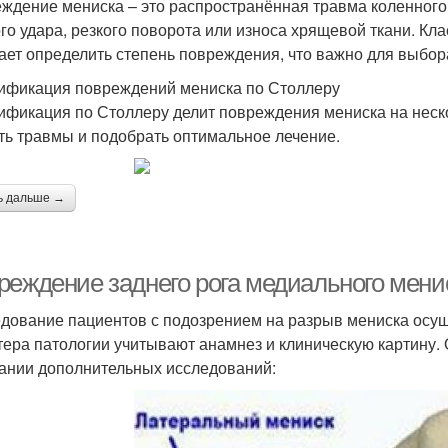
ждение мениска – это распространённая травма коленного с
го удара, резкого поворота или износа хрящевой ткани. К
ает определить степень повреждения, что важно для выбор
ификация повреждений мениска по Столлеру
ификация по Столлеру делит повреждения мениска на неско
ть травмы и подобрать оптимальное лечение.
ь дальше →
реждение заднего рога медиального мени
дование пациентов с подозрением на разрыв мениска осущ
тера патологии учитывают анамнез и клиническую картину.
ании дополнительных исследований: