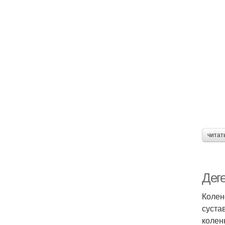
читат
Деге
Колен
суста
колен