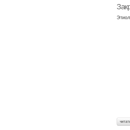
Зак
Этиол
читат