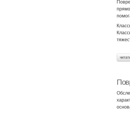
Повре
прямо
помог
Класс
Класс
тяжес
читат
Пов
Обсле
харак
основ