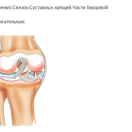
шечки).Связок.Суставных хрящей.Части берцовой
игательную.