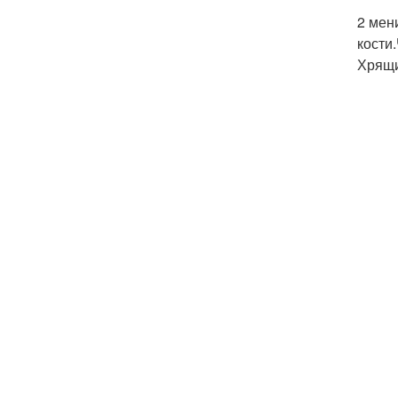
2 мен
кости
Хрящи