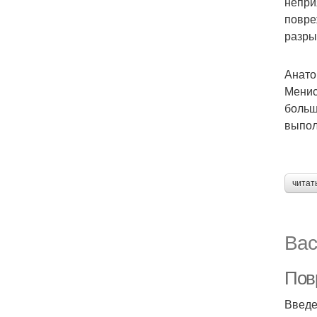
непри
повре
разры
Анато
Менис
больш
выпол
читат
Вас
Повр
Введ