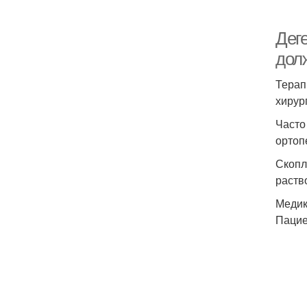
Дег
дол
Терап
хирур
Часто
ортоп
Скопл
раств
Медик
Пацие