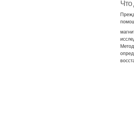
Что 
Прежд
помощ
магни
иссле
Метод
опред
восст