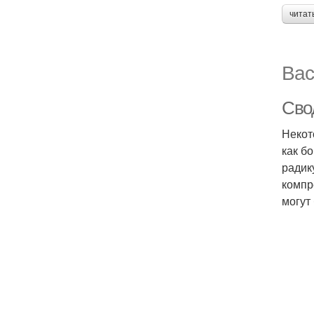
читат
Вас
Сво
Некот
как б
радик
компр
могут