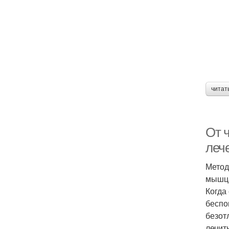
читат
От 
леч
Метод
мышца
Когда
беспо
безот
лечит