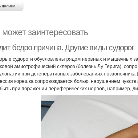
ь дальше →
 может заинтересовать
дит бедро причина. Другие виды судорог
орые судороги обусловлены рядом нервных и мышечных заб
оковой амиотрофический склероз (болезнь Лу Герига), со
улопатии при дегенеративных заболеваниях позвоночника (г
ессия корешка сопровождается болью, нарушением чувствит
 быть при поражении периферических нервов, например, ди