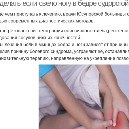
делать если свело ногу в бедре судорого
е чем приступать к лечению, врачи Юсуповской больницы 
ью современных диагностических методов:
тно-резонансной томографии поясничного отдела;рентгеног
дования сосудов нижних конечностей.
ы лечения боли в мышцах бедра и ноги зависят от причин
елив причину болевого синдрома, устраняют её, останавли
ановительную терапию, направленную на укрепление позво