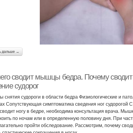
ь дальше →
чего сводит мышцы бедра. Почему сводит
ение судорог
ы снятия судороги в области бедра Физиологические и пат
х Сопутствующая симптоматика сведения ног судорогой 
 сводит ногу в бедре, необходима консультация врача. Мыш
коить по ночам или в определенную половину дня. При час
лагательно пройти обследование. Рассмотрим, почему свод
ь спастические сокращения в ногах.