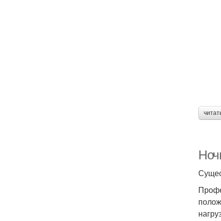
читат
Ноч
Сущес
Профе
полож
нагру