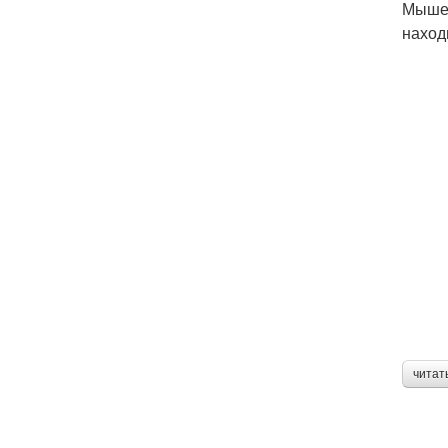
Мышеч
наход
читат