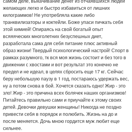
самом деле, выкачивание денег из отчаявшихся людей
желающих легко и быстро избавиться от лишних
килограммов! Не употребляла какие либо
транквилизаторы и коктейли. Боже упаси пичкать себя
этой химией! Опираясь на свой богатый опыт
всяяяческих многолетних безуспешных диет,
разработала сама для себя питание плюс активный
образ жизни! Твердый психологический настрой! Спорт в
рамках разумного, тк вся моя жизнь состоит и без того в
движении с хвостами и вот результат это конечно не
предел и не идеал, в целях сбросить еще 17 кг. Сейчас
беру небольшую паузу в 1 год, постараюсь удержать вес,
ну а потом снова в бой. Хочется сказать одно! Жир - это
зло! Жир - это причина всех болячек наших организмов!
Питайтесь правильно сами и приучайте к этому своих
детей. Девочки девушки женщины! Никогда не поздно
привести себя в порядок и полюбить. Жизнь на до и
после меняется. Дочь мною гордится муж любит еще
сильнее.