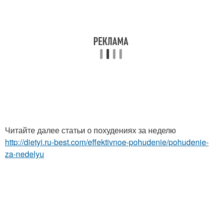
Читайте далее статьи о похудениях за неделю
http://dietyi.ru-best.com/effektivnoe-pohudenie/pohudenie-
za-nedelyu