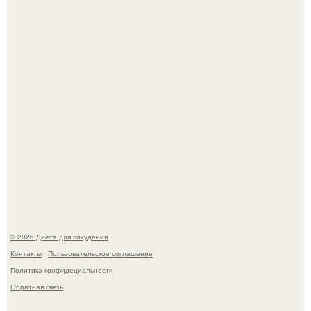
жилище стало пристанищем для стаи голубей.
Виктория галустян, бывшая жена юмориста Михаила
галустяна, рассказала о неожиданных последствиях
развода.
© 2026 Диета для похудения
Контакты
Пользовательское соглашение
Политика конфидециальности
Обратная связь