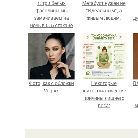
1. три белых
Метабуст нужен не
фасолины мы
"Идеальным", а
замачиваем на
живым людям.
ду
ночь в 0. 5 стакане
холодной
кипяченой воды.
Фото, как с обложки
Некоторые
В
Vogue.
психосоматические
причины лишнего
веса:
м
д