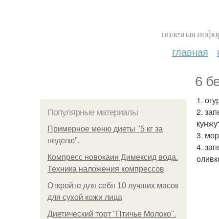
полезная инфор
главная
6 б
1. ог
2. за
Популярные материалы
кунжу
Примерное меню диеты "5 кг за
3. мо
неделю".
4. за
Компресс новокаин Димексид вода.
оливк
Техника наложения компрессов
Откройте для себя 10 лучших масок
для сухой кожи лица
Диетический торт "Птичье Молоко".