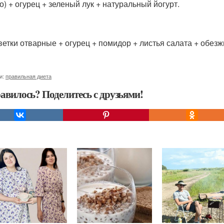
о) + огурец + зеленый лук + натуральный йогурт.
еветки отварные + огурец + помидор + листья салата + обез
и:
правильная диета
авилось? Поделитесь с друзьями!