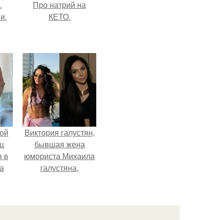
.
Про натрий на
и.
КЕТО.
ой
Виктория галустян,
ц
бывшая жена
я в
юмориста Михаила
а
галустяна,
го
рассказала о
я
неожиданных
последствиях
развода.