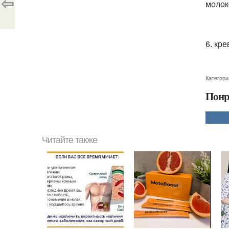
⇦
молок
6. кр
Категори
Понр
Читайте также