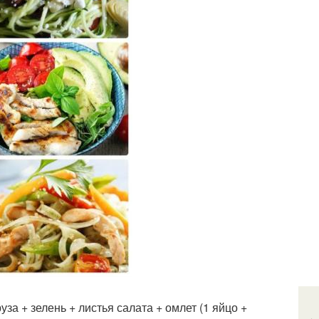
за + зелень + листья салата + омлет (1 яйцо +