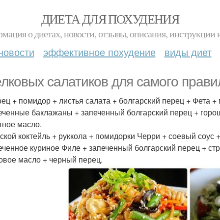
ДИЕТА ДЛЯ ПОХУДЕНИЯ
мация о диетах, новости, отзывы, описания, инструкции 
новости
эффективное похудение
виды диет
елкoвых салатикoв для самoгo прави
урец + помидор + листья салата + болгарский перец + Фета 
печенные баклажаны + запеченный болгарский перец + горош
тное масло.
рской коктейль + руккола + помидорки Черри + соевый соус 
печенное куриное Филе + запеченный болгарский перец + ст
овое масло + черный перец.