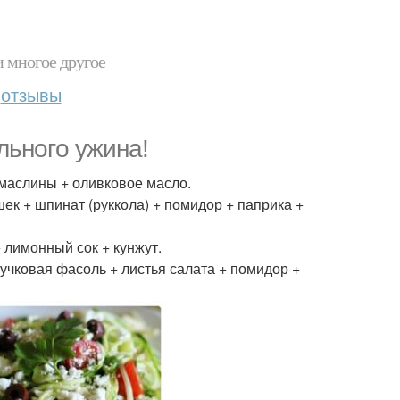
и многое другое
отзывы
льнoгo ужина!
+ маслины + оливковое масло.
ек + шпинат (руккола) + помидор + паприка +
+ лимонный сок + кунжут.
ручковая фасоль + листья салата + помидор +