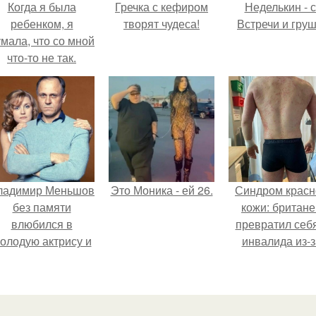
Когда я была
Гречка с кефиром
Неделькин - с
ребенком, я
творят чудеса!
Встречи и груш
мала, что со мной
что-то не так.
ладимир Меньшов
Это Моника - ей 26.
Синдром красн
без памяти
кожи: британе
влюбился в
превратил себ
олодую актрису и
инвалида из-з
аже решил уйти от
бесконтрольно
алентовой ради
использовани
неё.
мази.