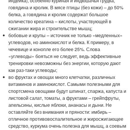
индейка), особенно куриная и индюшачья грудка,
говядина и кролик. В мясе птицы (без кожи) – до 50%
белка, а говядина и кролик содержат большое
количество креатина – кислоты, участвующей в
сжигании жира и строительстве мышц;
бобовые и крупы – источник не только «медленных»
углеводов, но аминокислот и белка. К примеру, в
чечевице и конопле его более 25%. Слова
«углеводы» бояться не следует, ведь эффективные
тренировки невозможны без энергии, которую дают
как раз-таки углеводы;
во фруктах и овощах много клетчатки, различных
витаминов и аминокислот. Самыми полезными для
спортсмена овощами будут шпинат, спаржа, капуста и
листовой салат, томаты, а фруктами – грейпфруты,
апельсины, кислые яблоки, ананасы и дыни. Не
оставляйте без внимания и пряности: имбирь –
отличное противовоспалительное и жиросжигающее
средство, куркума очень полезна для мышц, а соевым