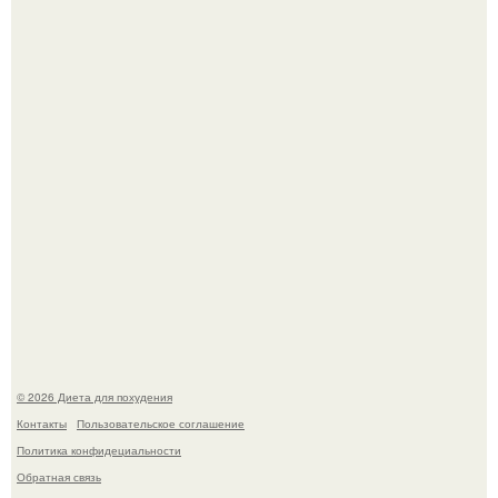
инвалида из-за бесконтрольного использования мази.
Виктория галустян, бывшая жена юмориста Михаила
галустяна, рассказала о неожиданных последствиях
развода.
© 2026 Диета для похудения
Контакты
Пользовательское соглашение
Политика конфидециальности
Обратная связь