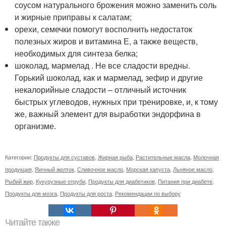
соусом натурального брожения можно заменить соль
и жирные приправы к салатам;
орехи, семечки помогут восполнить недостаток
полезных жиров и витамина Е, а также веществ,
необходимых для синтеза белка;
шоколад, мармелад . Не все сладости вредны.
Горький шоколад, как и мармелад, зефир и другие
некалорийные сладости – отличный источник
быстрых углеводов, нужных при тренировке, и, к тому
же, важный элемент для выработки эндорфина в
организме.
Категории:
Продукты для суставов
,
Жирная рыба
,
Растительные масла
,
Молочная
продукция
,
Яичный желток
,
Сливочное масло
,
Морская капуста
,
Льняное масло
,
Рыбий жир
,
Кукурузные отруби
,
Продукты для диабетиков
,
Питания при диабете
,
Продукты для мозга
,
Продукты для роста
,
Рекомендации по выбору
Читайте также