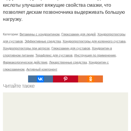
кислоты улучшают вяжущие свойства смазки, что
позволяет дискам позвоночника выдерживать большую
нагрузку.
Категории:
Витамины с хондроитином
,
Глюкозамин для людей
,
Хондропротекторы
для суставов
,
Эффективные средства
,
Хондропротекторы для коленного сустава
,
Хондропротекторы при артрозе
,
Глюкозамин для суставов
,
Хондроитин в
спортивном питании
,
Терафлекс для суставов
,
Инструкция по применению
,
Фармакологическое действие
,
Лекарственные средства
,
Хондроитин с
глюкозамином
,
Активный компонент
Читайте также