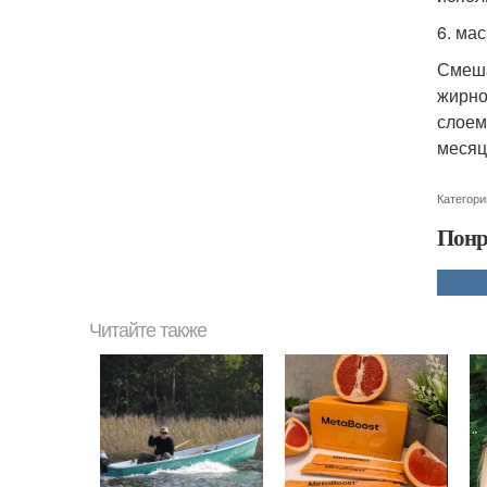
6. ма
Смеша
жирно
слоем
месяц
Категори
Понр
Читайте также