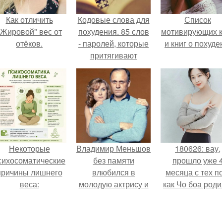
Как отличить
Кодовые слова для
Список
"Жировой" вес от
похудения. 85 слов
мотивирующих к
отёков.
- паролей, которые
и книг о похуде
притягивают
желаемое.
Некоторые
Владимир Меньшов
180626: вау,
сихосоматические
без памяти
прошло уже 
причины лишнего
влюбился в
месяца с тех п
веса:
молодую актрису и
как Чо боа роди
даже решил уйти от
алентовой ради
неё.