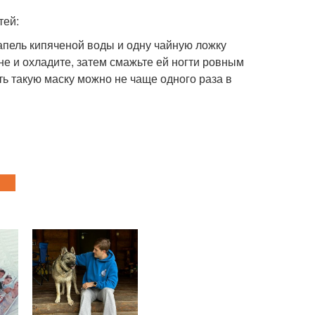
тей:
апель кипяченой воды и одну чайную ложку
не и охладите, затем смажьте ей ногти ровным
ть такую маску можно не чаще одного раза в