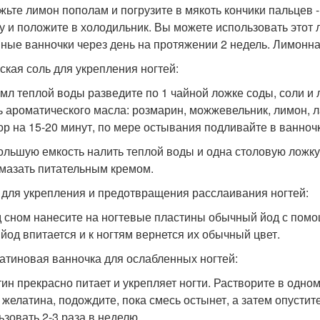
жьте лимон пополам и погрузите в мякоть кончики пальцев -
у и положите в холодильник. Вы можете использовать этот
ные ванночки через день на протяжении 2 недель. Лимонная
рская соль для укрепления ногтей:
 мл теплой воды разведите по 1 чайной ложке соды, соли и
ь ароматического масла: розмарин, можжевельник, лимон, ла
ор на 15-20 минут, по мере остывания подливайте в ванноч
ольшую емкость налить теплой воды и одна столовую ложку 
смазать питательным кремом.
д для укрепления и предотвращения расслаивания ногтей:
 сном нанесите на ногтевые пластины обычный йод с помощ
у йод впитается и к ногтям вернется их обычный цвет.
латиновая ванночка для ослабленных ногтей:
ин прекрасно питает и укрепляет ногти. Растворите в одно
 желатина, подождите, пока смесь остынет, а затем опустите
ьзовать 2-3 раза в неделю.