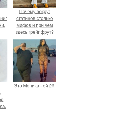
Почему вокруг
ниг
статинов столько
ни.
мифов и при чём
здесь грейпфрут?
Это Моника - ей 26.
4
ор,
ла.