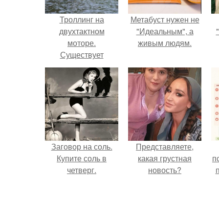
Троллинг на
Метабуст нужен не
двухтактном
"Идеальным", а
моторе.
живым людям.
Существует
мнение, что для
троллинга (ловли
на дорожку) очень
плохо использовать
2-тактные
лодочные моторы.
Заговор на соль.
Представляете,
Купите соль в
какая грустная
п
четверг.
новость?