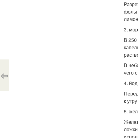
Разре
фольг
лимон
3. мо
В 250
капел
раств
В неб
⇦
чего 
4. йо
Перед
к утр
5. же
Желат
ложки
испол