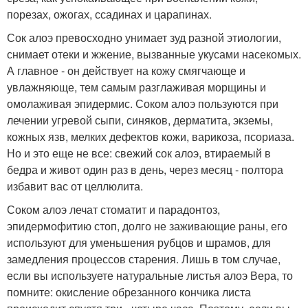
порезах, ожогах, ссадинах и царапинах.
Сок алоэ превосходно унимает зуд разной этиологии,
снимает отеки и жжение, вызванные укусами насекомых.
А главное - он действует на кожу смягчающе и
увлажняюще, тем самым разглаживая морщины и
омолаживая эпидермис. Соком алоэ пользуются при
лечении угревой сыпи, синяков, дерматита, экземы,
кожных язв, мелких дефектов кожи, варикоза, псориаза.
Но и это еще не все: свежий сок алоэ, втираемый в
бедра и живот один раз в день, через месяц - полтора
избавит вас от целлюлита.
Соком алоэ лечат стоматит и парадонтоз,
эпидермофитию стоп, долго не заживающие раны, его
используют для уменьшения рубцов и шрамов, для
замедления процессов старения. Лишь в том случае,
если вы используете натуральные листья алоэ Вера, то
помните: окисление обрезанного кончика листа