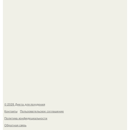
инвалида из-за бесконтрольного использования мази.
Виктория галустян, бывшая жена юмориста Михаила
галустяна, рассказала о неожиданных последствиях
развода.
© 2026 Диета для похудения
Контакты
Пользовательское соглашение
Политика конфидециальности
Обратная связь