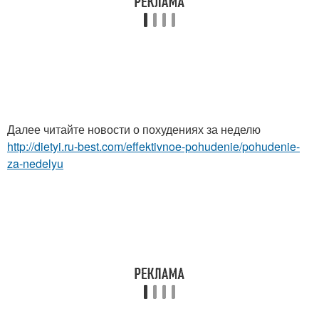
Далее читайте новости о похудениях за неделю
http://dietyi.ru-best.com/effektivnoe-pohudenie/pohudenie-
za-nedelyu