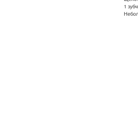
1 зубч
Небол