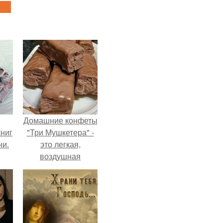
Домашние конфеты
ниг
"Три Мушкетера" -
ни.
это легкая,
воздушная
шоколадная нуга,
покрытая
молочным
шоколадом.