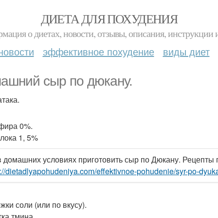
ДИЕТА ДЛЯ ПОХУДЕНИЯ
мация о диетах, новости, отзывы, описания, инструкции 
новости
эффективное похудение
виды диет
ашний сыр по дюкану.
атака.
ефира 0%.
олока 1, 5%
в домашних условиях приготовить сыр по Дюкану. Рецепты
s://dietadlyapohudeniya.com/effektivnoe-pohudenie/syr-po-dyuk
ожки соли (или по вкусу).
ка тмина.