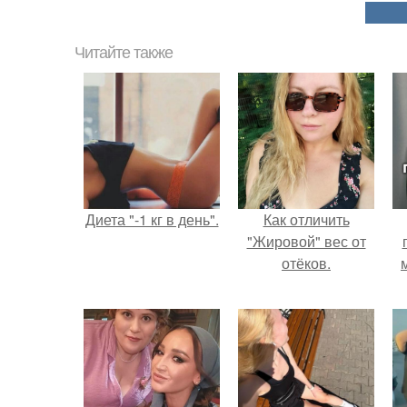
Читайте также
Диета "-1 кг в день".
Как отличить
"Жировой" вес от
отёков.