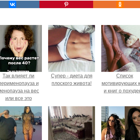
Так влияет ли
Супер - диета для
Список
перименопауза и
плоского живота!
мотивирующих к
менопауза на вес
и книг о похуде
или все это
ерунда?