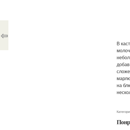
⇦
В кас
молоч
небол
добав
сложе
марлю
на бл
неско
Категори
Понр