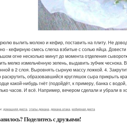
трюлю вылить молоко и кефир, поставить на плиту. Не довод
но - кефирную смесь слегка взбитые с солью яйца. Довести 
ьшом огне несколько минут до момента отделения сыворотки.
ить мелко измельчённую зелень, выдавить зубчик чеснока. 
нной в 2 слоя. Выровнять сырную массу ложкой. 4. Закрути
 раскрутить, образовавшийся кругляшок сыра прикрыть кра
юдце какой-нибудь гнёт (подойдёт, к примеру, банка с водой
лько часов. И всё. Например, вечером сделали и убрали в х
и:
домашняя диета
,
этапы дюкана
,
дюкана атака
,
кефирная диета
авилось? Поделитесь с друзьями!