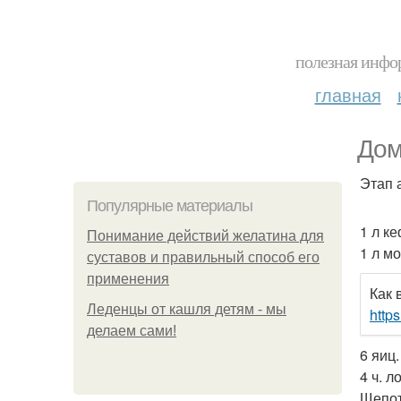
полезная инфор
главная
Дом
Этап 
Популярные материалы
1 л к
Понимание действий желатина для
1 л м
суставов и правильный способ его
применения
Как 
Леденцы от кашля детям - мы
http
делаем сами!
6 яиц.
4 ч. л
Щепот