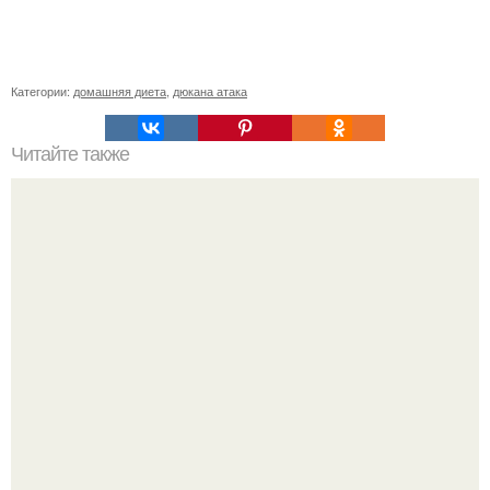
Категории:
домашняя диета
,
дюкана атака
Читайте также
Знаменитый крем против морщин, который за неделю
разгладит самую плохую кожу?