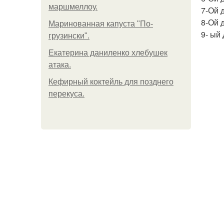
маршмеллоу.
7-Ой 
8-Ой д
Маринованная капуста "По-
9- ый
грузински".
Екатерина даниленко хлебушек
атака.
Кефирный коктейль для позднего
перекуса.