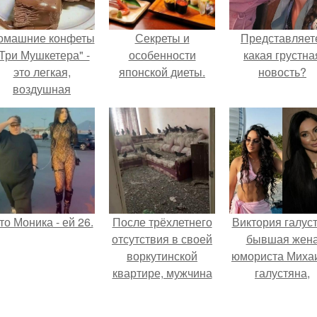
омашние конфеты
Секреты и
Представляет
Три Мушкетера" -
особенности
какая грустна
это легкая,
японской диеты.
новость?
воздушная
шоколадная нуга,
покрытая
молочным
шоколадом.
то Моника - ей 26.
После трёхлетнего
Виктория галуст
отсутствия в своей
бывшая жен
воркутинской
юмориста Миха
квартире, мужчина
галустяна,
вернулся и
рассказала о
обнаружил, что его
неожиданны