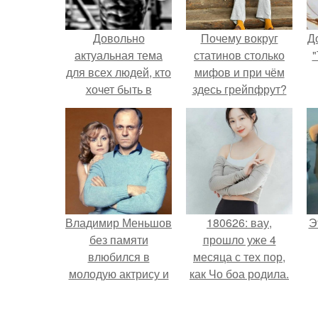
Довольно
Почему вокруг
Д
актуальная тема
статинов столько
"
для всех людей, кто
мифов и при чём
хочет быть в
здесь грейпфрут?
хорошей форме.
Владимир Меньшов
180626: вау,
Э
без памяти
прошло уже 4
влюбился в
месяца с тех пор,
молодую актрису и
как Чо боа родила.
даже решил уйти от
алентовой ради