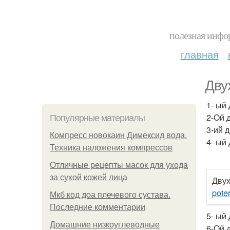
полезная инфор
главная
Дву
1- ый
2-Ой 
Популярные материалы
3-ий 
Компресс новокаин Димексид вода.
4- ый 
Техника наложения компрессов
Отличные рецепты масок для ухода
за сухой кожей лица
Двух
pote
Мкб код доа плечевого сустава.
Последние комментарии
5- ый
Домашние низкоуглеводные
6-Ой д