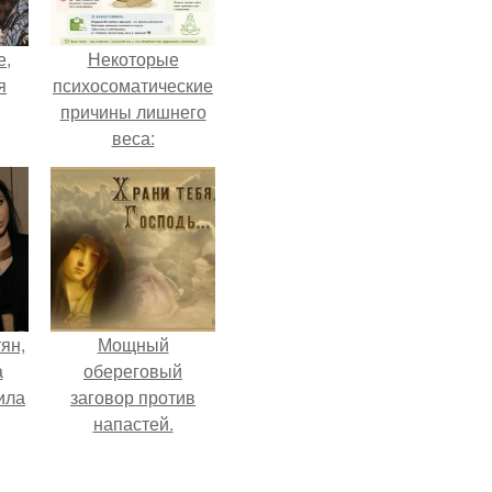
е,
Некоторые
я
психосоматические
причины лишнего
веса:
ян,
Мощный
а
обереговый
ила
заговор против
напастей.
х