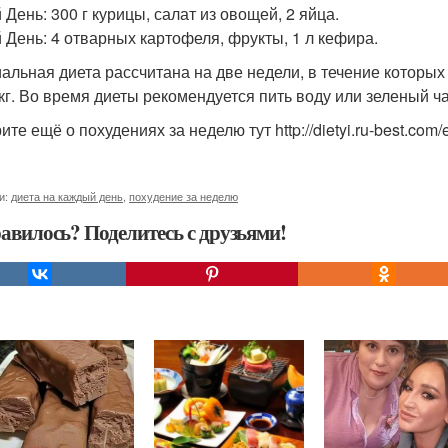
 День: 300 г курицы, салат из овощей, 2 яйца.
й День: 4 отварных картофеля, фрукты, 1 л кефира.
альная диета рассчитана на две недели, в течение которых
 кг. Во время диеты рекомендуется пить воду или зеленый ч
те ещё о похудениях за неделю тут http://dietyi.ru-best.com
и:
диета на каждый день
,
похудение за неделю
авилось? Поделитесь с друзьями!