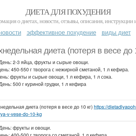
ДИЕТА ДЛЯ ПОХУДЕНИЯ
мация о диетах, новости, отзывы, описания, инструкции 
новости
эффективное похудение
виды диет
хнедельная диета (потеря в весе до 1
 День: 2-3 яйца, фрукты и сырые овощи.
день: 450-550 г творога с нежирной сметаной, 1 л кефира.
день: фрукты и сырые овощи, 1 л кефира, 1 л сока.
День: 500 г куриной грудки, 1 л кефира
недельная диета (потеря в весе до 10 кг)
https://dietadlyapo
rya-v-vese-do-10-kg
 День: фрукты и овощи.
ень: 400-500 г творога со сметаной, 1 л кефира.