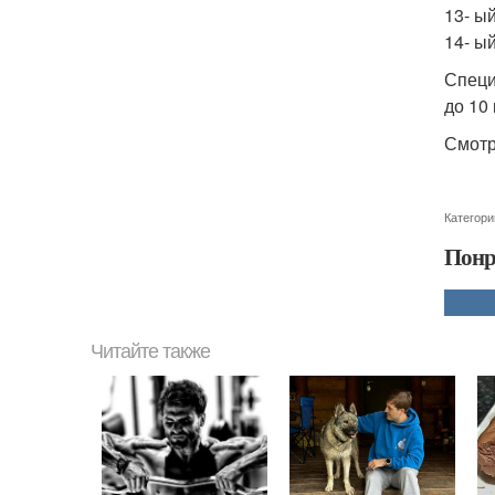
13- ый
14- ы
Специ
до 10
Смотри
Категори
Понр
Читайте также