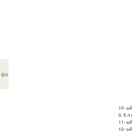
⇦
10- ы
0. 5 л
11- ый
12- ы