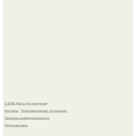
квартире, мужчина вернулся и обнаружил, что его
жилище стало пристанищем для стаи голубей.
Синдром красной кожи: британец превратил себя в
инвалида из-за бесконтрольного использования мази.
© 2026 Диета для похудения
Контакты
Пользовательское соглашение
Политика конфидециальности
Обратная связь