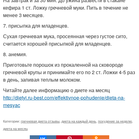
На завтрак и за 30 мин. До ужина развести в стакане
кефира 1 ст. Ложку гречневой муки. Пить в течение не
менее 3 месяцев.
7. присыпка для младенцев.
Сухая гречневая мука, просеянная через густое сито,
считается хорошей присыпкой для младенцев.
8. анемия.
Приготовьте порошок из прокаленной на сковороде
гречневой крупы и принимайте его по 2 ст. Ложки 4-5 раз
в день, запивая теплым молоком.
Читайте далее информацию о диете на месяц
http://dietyi.ru-best.com/effektivnoe-pohudenie/dieta-na-
mesyac
Категории:
гречневая диета отзывы
,
диета на каждый день
,
похудение за неделю
,
диета на месяц