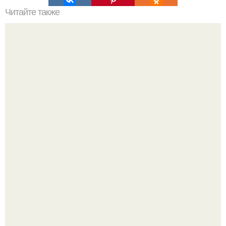
Читайте также
Генеральная уборка организма.
Метабуст нужен не "Идеальным", а живым людям.