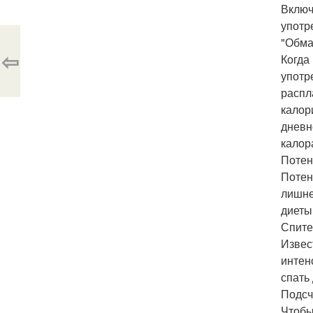
Включ
употр
"Обма
⇦
Когда
употр
распл
калор
дневн
калор
Потен
Потен
лишне
диеты
Спите
Извес
интен
спать
Подсч
Чтобы