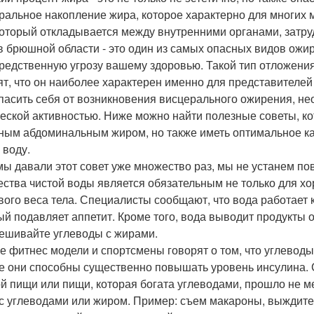
ральное накопление жира, которое характерно для многих м
который откладывается между внутренними органами, затру
в брюшной области - это один из самых опасных видов ожи
редственную угрозу вашему здоровью. Такой тип отложени
ят, что он наиболее характерен именно для представителе
пасить себя от возникновения висцерального ожирения, нео
еской активностью. Ниже можно найти полезные советы, ко
ным абдоминальным жиром, но также иметь оптимальное ка
 воду.
мы давали этот совет уже множество раз, мы не устанем пов
ества чистой воды является обязательным не только для х
вого веса тела. Специалисты сообщают, что вода работает к
ый подавляет аппетит. Кроме того, вода выводит продукты 
ешивайте углеводы с жирами.
е фитнес модели и спортсмены говорят о том, что углеводы
е они способны существенно повышать уровень инсулина. С
й пищи или пищи, которая богата углеводами, прошло не м
с углеводами или жиром. Пример: съем макароны, выждите т