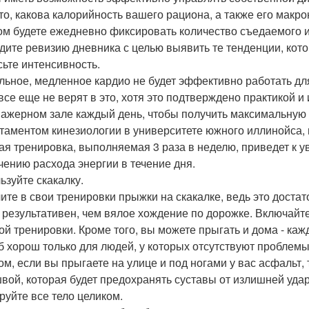
 то, какова калорийность вашего рациона, а также его макр
ом будете ежедневно фиксировать количество съедаемого и 
дите ревизию дневника с целью выявить те тенденции, кот
ьте интенсивность.
льное, медленное кардио не будет эффективно работать дл
все еще не верят в это, хотя это подтверждено практикой 
нажерном зале каждый день, чтобы получить максимальную
таментом кинезиологии в университете южного иллинойса, п
ая тренировка, выполняемая 3 раза в неделю, приведет к у
чению расхода энергии в течение дня.
ьзуйте скакалку.
ите в свои тренировки прыжки на скакалке, ведь это доста
 результативен, чем вялое хождение по дорожке. Включайте
ой тренировки. Кроме того, вы можете прыгать и дома - каж
б хорош только для людей, у которых отсутствуют проблемы
ом, если вы прыгаете на улице и под ногами у вас асфальт,
вой, которая будет предохранять суставы от излишней удар
руйте все тело целиком.