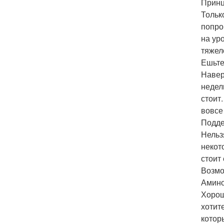
Принц
Тольк
попро
на ур
тяжел
Ешьте
Навер
недел
стоит
вовсе
Подде
Нельз
некот
стоит
Возмо
Амино
Хорош
хотит
котор