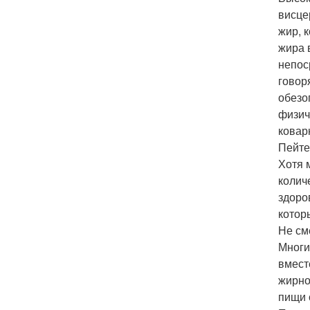
висце
жир, 
жира 
непос
говор
обезо
физич
ковар
Пейте
Хотя 
колич
здоро
котор
Не см
Многи
вмест
жирно
пищи 