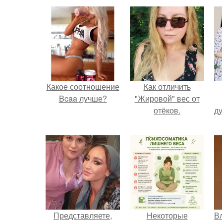
Какое соотношение
Как отличить
Bcaa лучше?
"Жировой" вес от
отёков.
ду
Представляете,
Некоторые
В