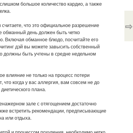
 слишком большое количество кардио, а также
елка.
⇨
ы считаете, что это официальное разрешение
же обманный день должен быть четко
ю. Включая обманное блюдо, посчитайте его
в читинг дэй вы можете завысить собственный
но должны быть учтены в средне недельном
е влияние не только на процесс потери
, что когда у вас аллергия, вам совсем не до
 диетического плана.
тренажерном зале с отягощением достаточно
также встретить рекомендации, предписывающие
на или отдыха.
етой и процессом похудения, необходимо четко