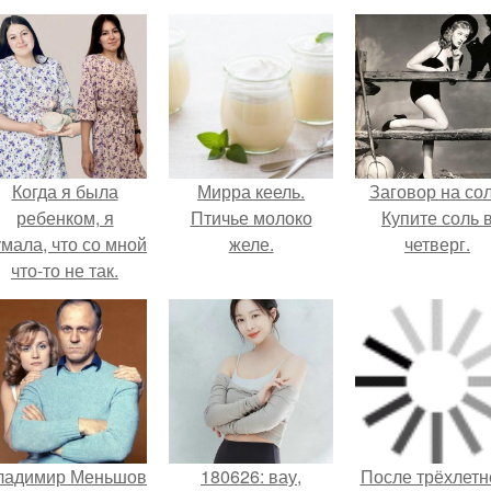
Когда я была
Мирра кеель.
Заговор на сол
ребенком, я
Птичье молоко
Купите соль 
мала, что со мной
желе.
четверг.
что-то не так.
ладимир Меньшов
180626: вау,
После трёхлетн