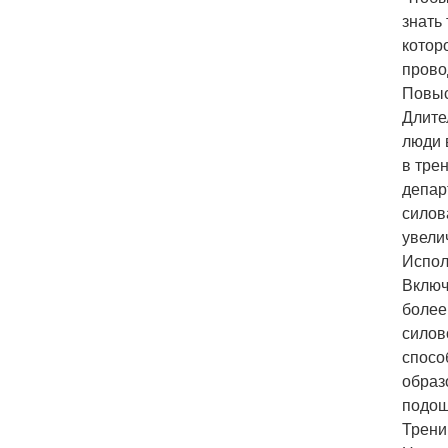
знать
котор
прово
Повыс
Длите
люди 
в тре
депар
силов
увели
Испол
Включ
более
силов
спосо
образ
подош
Трени