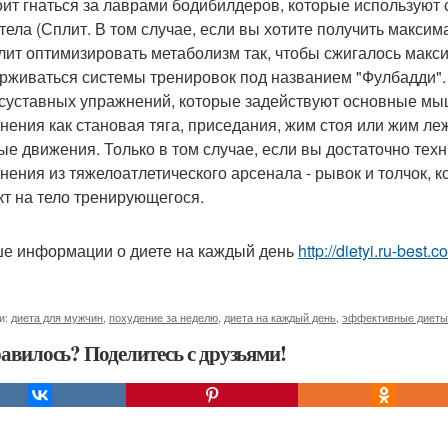
оит гнаться за лаврами бодибилдеров, которые используют
 тела (Сплит. В том случае, если вы хотите получить макси
лит оптимизировать метаболизм так, чтобы сжигалось макси
рживаться системы тренировок под названием "Фулбадди". 
суставных упражнений, которые задействуют основные мы
нения как становая тяга, приседания, жим стоя или жим ле
ые движения. Только в том случае, если вы достаточно тех
нения из тяжелоатлетического арсенала - рывок и толчок,
т на тело тренирующегося.
е информации о диете на каждый день
http://dietyi.ru-best
и:
диета для мужчин
,
похудение за неделю
,
диета на каждый день
,
эффективные диеты
авилось? Поделитесь с друзьями!