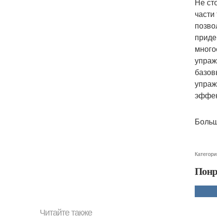
Не ст
части
позво
приде
много
упраж
базов
упраж
эффек
Больш
Категори
Понр
Читайте также