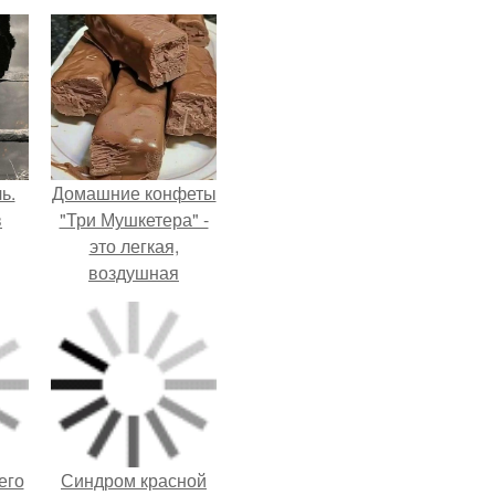
ь.
Домашние конфеты
в
"Три Мушкетера" -
это легкая,
воздушная
шоколадная нуга,
покрытая
молочным
шоколадом.
его
Синдром красной