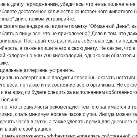
ив в диету термодженики, убедитесь, что не выполняете не
ебляете достаточное количество качественного животного б
нные" дни с толком устраивайте.
 в своем календаре вы видите пометку "Обманный День", в
еблять в пищу все, что не приколочено? Дело в том, что да
анирован. Постарайтесь расписать себе план еды на недел
ийность, а также впишите его в свою диету. Не секрет, что 
ой калораж на 500-700 килокалорий, однако они обязатель
аже.
циальные аллергены устраните.
циально аллергенные продукты способны оказать негативно
го веса, но также и на состояние всего организма. Не секрет
 и вы вряд ли будете следить за выполнением собственного
 больше.
тно, что специалисты рекомендуют тем, кто занимается в 
сивно, спать минимум восемь часов с утки. Иногда можно 
 десять часов в сутки, а также уделять время для дневного с
итывайте свой рацион.
 иметь возможность эффективно управлять собственной ди