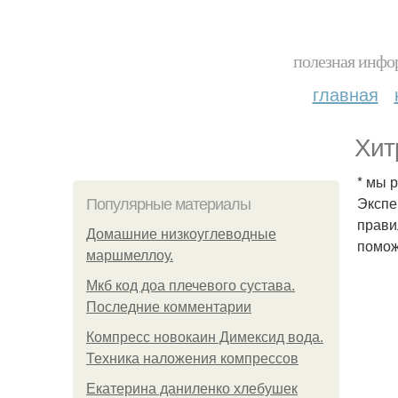
полезная инфор
главная
Хит
* мы 
Экспе
Популярные материалы
прави
Домашние низкоуглеводные
помож
маршмеллоу.
Мкб код доа плечевого сустава.
Последние комментарии
Компресс новокаин Димексид вода.
Техника наложения компрессов
Екатерина даниленко хлебушек