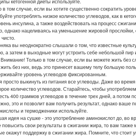
ипы кетогенной диеты используйте.
о в том случае, если вы хотите существенно сократить уров
буйте употреблять низкое количество углеводов, как в кето
овень инсулина, а также воздействовать на процесс сжигани
о, однако нацеливаясь на уменьшение жировой прослойки, с
 чисто.
няка вы неоднократно слышали о том, что известные куль
ю, а затем в выходные могут устроить себе небольшой пир и
. Внимание! Только в том случае, если вы можете жить без 
 жить без них, ведь это принесет вашему телу большую поль
рживайте уровень углеводов фиксированным.
я просто выкинуть из питания все углеводы. Даже во время
орое количество углеводов. Старайтесь, чтобы употребляе
 есть 400 граммов углеводов в течение трех дней, а потом 
жно, это и позволит вам получить результат, однако ваше 
кислоты и термодженики используйте.
ая идея на сушке - это употребление аминокислот до, во вр
е повысить свои результаты в сжигании жира, то вам также
ые окажут поддержку в сжигании жира. Помните, что стоит 