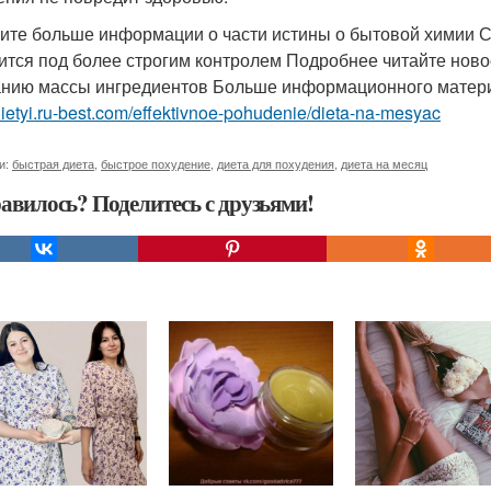
ите больше информации о части истины о бытовой химии С
ится под более строгим контролем Подробнее читайте новос
нию массы ингредиентов Больше информационного материа
/dietyi.ru-best.com/effektivnoe-pohudenie/dieta-na-mesyac
и:
быстрая диета
,
быстрое похудение
,
диета для похудения
,
диета на месяц
авилось? Поделитесь с друзьями!