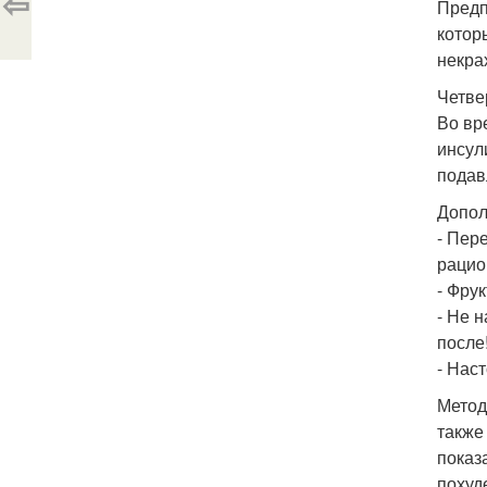
⇦
Предп
котор
некра
Четвер
Во вр
инсул
подав
Допол
- Пер
рацио
- Фру
- Не 
после
- Нас
Метод
также
показ
похуд