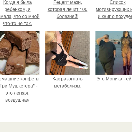
Когда я была
Рецепт мази,
Список
ребенком, я
которая лечит 100
мотивирующих к
мала, что со мной
болезней!
и книг о похуде
что-то не так.
омашние конфеты
Как разогнать
Это Моника - ей
Три Мушкетера" -
метаболизм.
это легкая,
воздушная
шоколадная нуга,
покрытая
молочным
шоколадом.