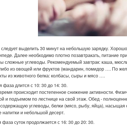
 следует выделить 30 минут на небольшую зарядку. Хорошо, 
ипеде. Далее необходимо плотно позавтракать, питание пр
ы сложные углеводы. Рекомендуемый завтрак: каша, мюсли,
-либо из овощей или фруктов (мандарин, помидор …. По жел
кты из животного белка: колбасы, сыры и мясо ….
 фаза длится с 10: 30 до 14: 30.
 время происходит постепенное снижение активности. Физи
ой и подъемом по лестнице на свой этаж. Обед - полноцен
 содержащую углеводы, белки (мясо, рыбу, яйца), насыща
 напитки и небольшой десерт.
 фаза суток продолжается с 16: 30 до 20: 30.