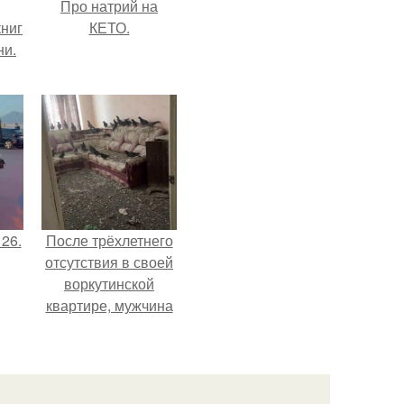
Про натрий на
ниг
КЕТО.
ни.
 26.
После трёхлетнего
отсутствия в своей
воркутинской
квартире, мужчина
вернулся и
обнаружил, что его
жилище стало
пристанищем для