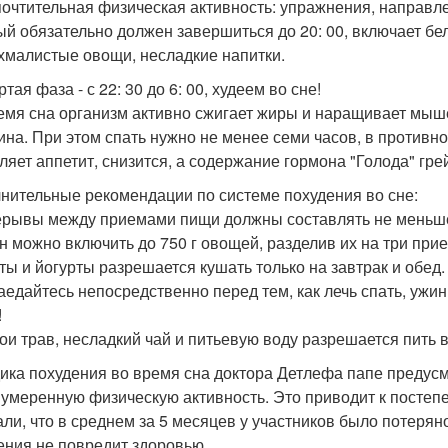
очтительная физическая активность: упражнения, направ
ый обязательно должен завершиться до 20: 00, включает белк
хмалистые овощи, несладкие напитки.
тая фаза - с 22: 30 до 6: 00, худеем во сне!
емя сна организм активно сжигает жиры и наращивает мыше
ина. При этом спать нужно не менее семи часов, в противно
ляет аппетит, снизится, а содержание гормона "Голода" гре
нительные рекомендации по системе похудения во сне:
ерывы между приемами пищи должны составлять не меньше
н можно включить до 750 г овощей, разделив их на три при
кты и йогурты разрешается кушать только на завтрак и обед.
наедайтесь непосредственно перед тем, как лечь спать, ужи
!
тои трав, несладкий чай и питьевую воду разрешается пить 
ика похудения во время сна доктора Детлефа папе предусм
 умеренную физическую активность. Это приводит к постеп
али, что в среднем за 5 месяцев у участников было потеряно 
ения не повредит здоровью.