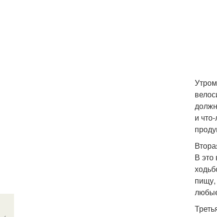
Утром
велос
должн
и что
проду
Вторая
В это
ходьб
пищу,
любые
Третья