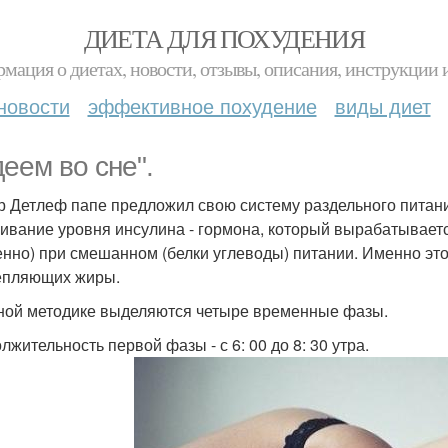
ДИЕТА ДЛЯ ПОХУДЕНИЯ
мация о диетах, новости, отзывы, описания, инструкции 
новости
эффективное похудение
виды диет
деем во сне".
р Детлеф папе предложил свою систему раздельного питан
ивание уровня инсулина - гормона, который вырабатываетс
енно) при смешанном (белки углеводы) питании. Именно эт
епляющих жиры.
ной методике выделяются четыре временные фазы.
лжительность первой фазы - с 6: 00 до 8: 30 утра.