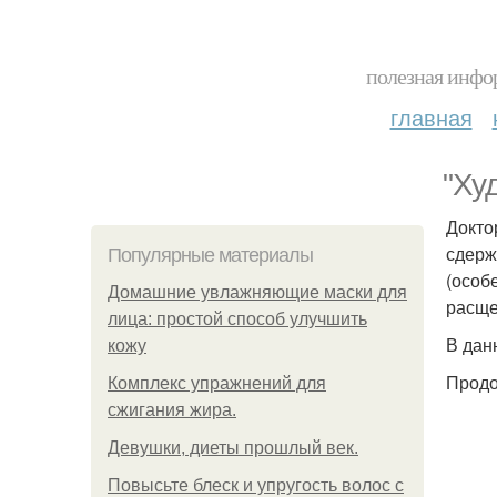
полезная инфор
главная
"Ху
Докто
сдерж
Популярные материалы
(особ
Домашние увлажняющие маски для
расщ
лица: простой способ улучшить
В дан
кожу
Продо
Комплекс упражнений для
сжигания жира.
Девушки, диеты прошлый век.
Повысьте блеск и упругость волос с