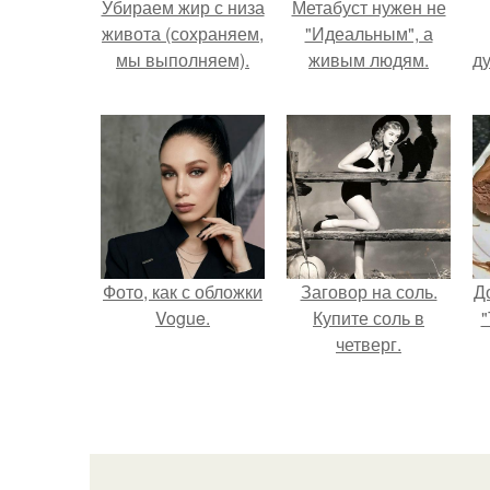
Убираем жир с низа
Метабуст нужен не
живота (сохраняем,
"Идеальным", а
мы выполняем).
живым людям.
ду
Фото, как с обложки
Заговор на соль.
Д
Vogue.
Купите соль в
"
четверг.