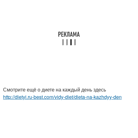
Смотрите ещё о диете на каждый день здесь
http://dietyi.ru-best.com/vidy-diet/dieta-na-kazhdyy-den