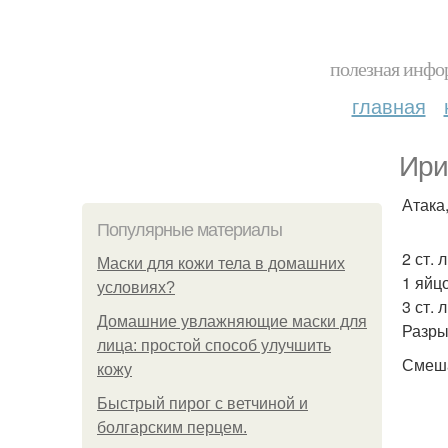
полезная инфор
главная
Ири
Атака
Популярные материалы
2 ст. 
Маски для кожи тела в домашних
1 яйцо
условиях?
3 ст. 
Домашние увлажняющие маски для
Разры
лица: простой способ улучшить
Смеша
кожу
Быстрый пирог с ветчиной и
болгарским перцем.