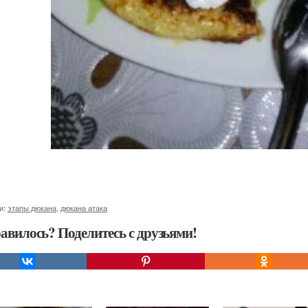
и:
этапы дюкана
,
дюкана атака
авилось? Поделитесь с друзьями!