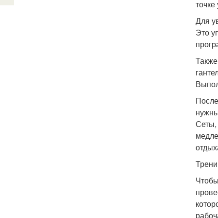
точке
Для у
Это у
прогр
Также
ганте
Выпол
После
нужны
Сеты,
медле
отдых
Трени
Чтобы
прове
котор
рабоч