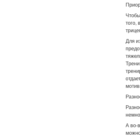
Приор
Чтобы
того,
трице
Для и
предо
тяжел
Трени
трени
отдае
мотив
Разно
Разно
немно
А во-
можно