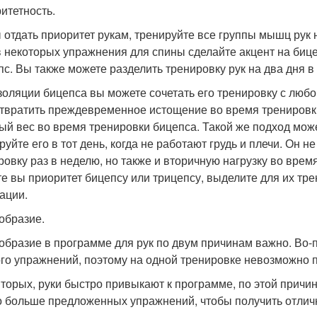
итетность.
 отдать приоритет рукам, тренируйте все группы мышц рук 
 в некоторых упражнения для спины сделайте акцент на бицеп
пс. Вы также можете разделить тренировку рук на два дня 
золяции бицепса вы можете сочетать его тренировку с люб
твратить преждевременное истощение во время тренировки
ый вес во время тренировки бицепса. Такой же подход мож
руйте его в тот день, когда не работают грудь и плечи. Он 
ровку раз в неделю, но также и вторичную нагрузку во время
те вы приоритет бицепсу или трицепсу, выделите для их тре
ации.
образие.
образие в программе для рук по двум причинам важно. Во-
го упражнений, поэтому на одной тренировке невозможно пр
вторых, руки быстро привыкают к программе, по этой причи
 больше предложенных упражнений, чтобы получить отличны