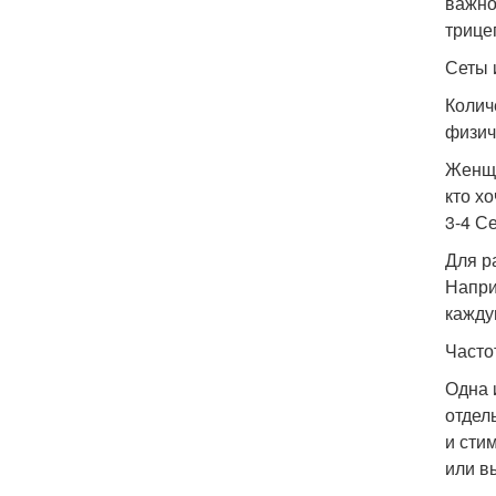
важно
трице
Сеты 
Колич
физич
Женщи
кто х
3-4 С
Для р
Напри
кажду
Часто
Одна 
отдел
и сти
или в