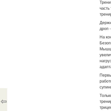
Трени
часть
трени
Держи
дроп 
На ко
Безоп
Мышцы
увели
нагру
адапт
Первы
работ
супин
Тольк
⇦
трени
трице