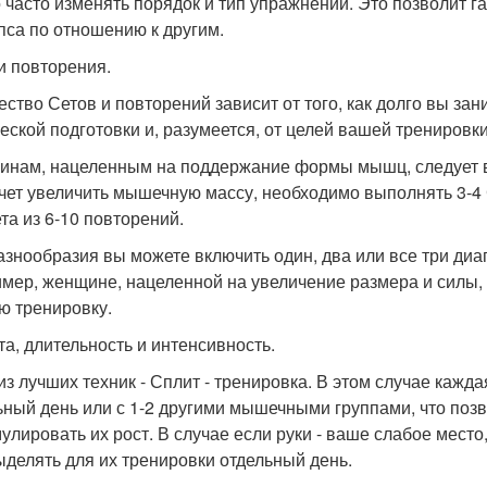
 часто изменять порядок и тип упражнений. Это позволит г
пса по отношению к другим.
и повторения.
ество Сетов и повторений зависит от того, как долго вы за
еской подготовки и, разумеется, от целей вашей тренировки
нам, нацеленным на поддержание формы мышц, следует вып
очет увеличить мышечную массу, необходимо выполнять 3-4 
ета из 6-10 повторений.
азнообразия вы можете включить один, два или все три ди
мер, женщине, нацеленной на увеличение размера и силы, 
ю тренировку.
та, длительность и интенсивность.
из лучших техник - Сплит - тренировка. В этом случае кажда
ьный день или с 1-2 другими мышечными группами, что поз
мулировать их рост. В случае если руки - ваше слабое место
ыделять для их тренировки отдельный день.