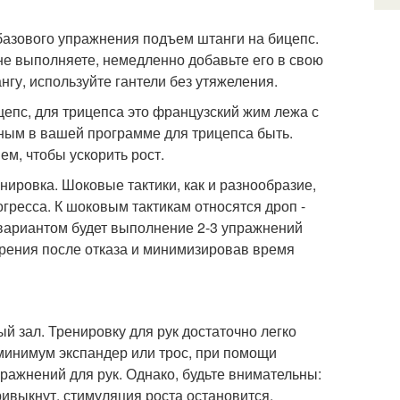
 базового упражнения подъем штанги на бицепс.
 не выполняете, немедленно добавьте его в свою
гу, используйте гантели без утяжеления.
цепс, для трицепса это французский жим лежа с
ным в вашей программе для трицепса быть.
м, чтобы ускорить рост.
ировка. Шоковые тактики, как и разнообразие,
гресса. К шоковым тактикам относятся дроп -
 вариантом будет выполнение 2-3 упражнений
орения после отказа и минимизировав время
й зал. Тренировку для рук достаточно легко
 минимум экспандер или трос, при помощи
ажнений для рук. Однако, будьте внимательны:
привыкнут, стимуляция роста остановится.