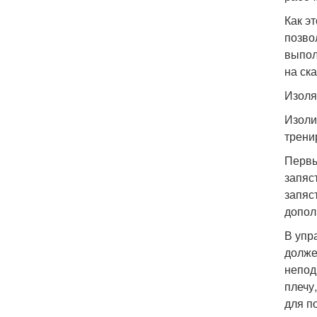
Как э
позво
выпол
на ск
Изоля
Изоли
трени
Первы
запяс
запяс
допол
В упр
долже
непод
плечу
для п