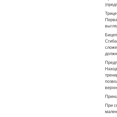
(пред
Трице
Перва
выгля
Бицеп
Сгиба
сложе
должн
Предп
Наход
трени
позво
верхн
Принц
При с
мален