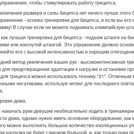
 упражнения, чтобы стимулировать работу трицепса.
величения размера и силы бицепса нет ничего лучше этого
пражнение - основа тренировки для бицепса, и если вы его
амму! В случае если не можете поднимать олимпийскую штан
 как лучшая тренировка для бицепса - подъем штанги на би
лями или изогнутой штангой. Это упражнение должно основ
няйте его с высокой интенсивностью и хорошим отягощение
дний метод увеличения ваших рук - высокоинтенсивная трен
 для предотвращения адаптации к нагрузке и остановки про
 для трицепса можно использовать технику "21". Отличным
нными негативами, используя читинг для последнего повт
а.
ровки дома.
 накачать руки девушке необязательно ходить в тренажерны
сти дома, однако нужно иметь основное оборудование, как
ого можно выполнять большое количество изоляционных упр
ая нагрузка не будет слишком большой, и, как только руки 