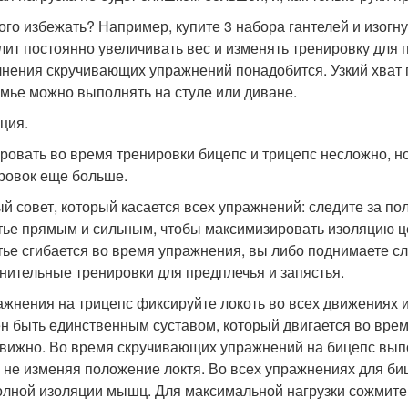
того избежать? Например, купите 3 набора гантелей и изогн
лит постоянно увеличивать вес и изменять тренировку для
нения скручивающих упражнений понадобится. Узкий хват 
амье можно выполнять на стуле или диване.
ция.
ровать во время тренировки бицепс и трицепс несложно, но 
ровок еще больше.
й совет, который касается всех упражнений: следите за п
тье прямым и сильным, чтобы максимизировать изоляцию ц
тье сгибается во время упражнения, вы либо поднимаете с
нительные тренировки для предплечья и запястья.
ажнения на трицепс фиксируйте локоть во всех движениях 
н быть единственным суставом, который двигается во врем
вижно. Во время скручивающих упражнений на бицепс выпо
, не изменяя положение локтя. Во всех упражнениях для б
олной изоляции мышц. Для максимальной нагрузки сожмите 