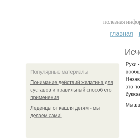
полезная инфор
главная
Исч
Руки -
вообщ
Популярные материалы
Незав
Понимание действий желатина для
это п
суставов и правильный способ его
буква
применения
Мышцы
Леденцы от кашля детям - мы
делаем сами!