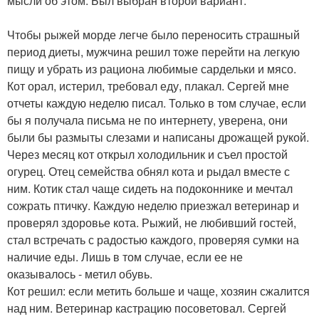
мысли об этом. Был выбран второй вариант.
Чтобы рыжей морде легче было переносить страшный
период диеты, мужчина решил тоже перейти на легкую
пищу и убрать из рациона любимые сардельки и мясо.
Кот орал, истерил, требовал еду, плакал. Сергей мне
отчеты каждую неделю писал. Только в том случае, если
бы я получала письма не по интернету, уверена, они
были бы размыты слезами и написаны дрожащей рукой.
Через месяц кот открыл холодильник и съел простой
огурец. Отец семейства обнял кота и рыдал вместе с
ним. Котик стал чаще сидеть на подоконнике и мечтал
сожрать птичку. Каждую неделю приезжал ветеринар и
проверял здоровье кота. Рыжий, не любивший гостей,
стал встречать с радостью каждого, проверяя сумки на
наличие еды. Лишь в том случае, если ее не
оказывалось - метил обувь.
Кот решил: если метить больше и чаще, хозяин сжалится
над ним. Ветеринар кастрацию посоветовал. Сергей