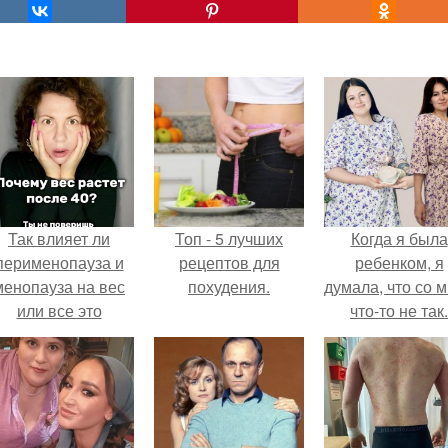
Так влияет ли
Топ - 5 лучших
Когда я была
перименопауза и
рецептов для
ребенком, я
менопауза на вес
похудения.
думала, что со 
или все это
что-то не так.
ерунда?