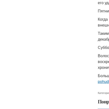
его у
Пятни
Когда
внешн
Таким
декабр
Суббо
Волос
воскр
хрони
Больш
pohud
Категори
Понр