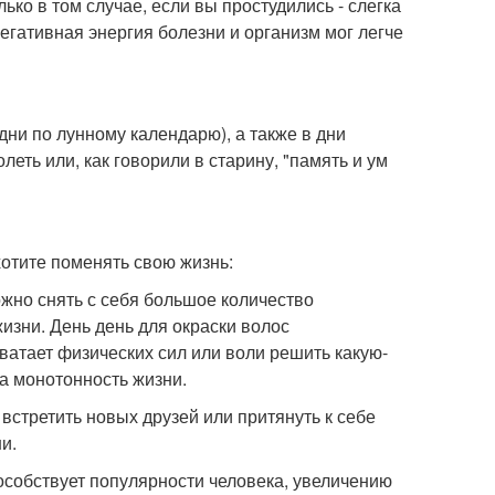
ко в том случае, если вы простудились - слегка
гативная энергия болезни и организм мог легче
дни по лунному календарю), а также в дни
еть или, как говорили в старину, "память и ум
отите поменять свою жизнь:
ожно снять с себя большое количество
зни. День день для окраски волос
хватает физических сил или воли решить какую-
а монотонность жизни.
, встретить новых друзей или притянуть к себе
и.
особствует популярности человека, увеличению