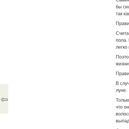
бы си
так к
Прави
Счита
пола.
легко
Поэто
жизни
Прави
В слу
луне.
⇦
Тольк
что о
волос
выпад