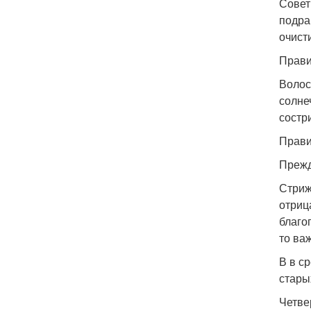
Совет
подра
очист
Прави
Волос
солне
состри
Прави
Прежд
Стриж
отриц
благо
то ва
В в с
стары
Четве