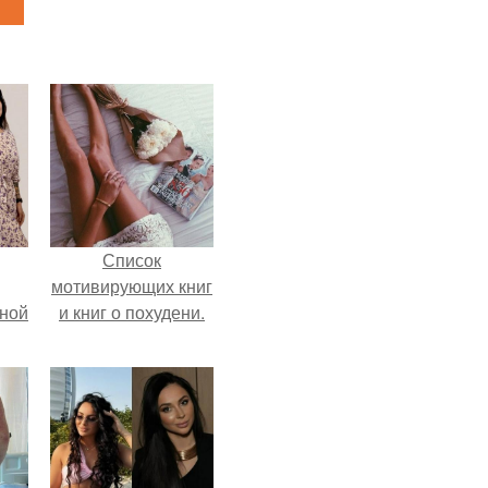
Список
мотивирующих книг
мной
и книг о похудени.