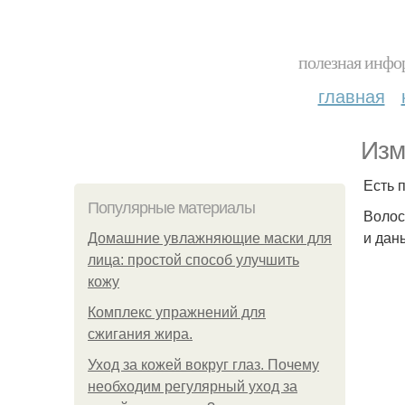
полезная инфор
главная
Изм
Есть 
Популярные материалы
Волос
и дан
Домашние увлажняющие маски для
лица: простой способ улучшить
кожу
Комплекс упражнений для
сжигания жира.
Уход за кожей вокруг глаз. Почему
необходим регулярный уход за