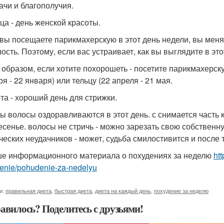
дачи и благополучия.
ца - день женской красоты.
 вы посещаете парикмахерскую в этот день недели, вы меня
ость. Поэтому, если вас устраивает, как вы выглядите в это
 образом, если хотите похорошеть - посетите парикмахерскую
я - 22 января) или тельцу (22 апреля - 21 мая.
та - хороший день для стрижки.
ы волосы оздоравливаются в этот день. с снимается часть к
есенье. волосы не стричь - можно зарезать свою собственну
ческих неудачников - может, судьба смилостивится и после
е информационного материала о похудениях за неделю
htt
enie/pohudenie-za-nedelyu
и:
правильная диета
,
быстрая диета
,
диета на каждый день
,
похудение за неделю
авилось? Поделитесь с друзьями!