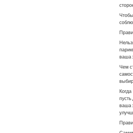
сторо
Чтобы
соблю
Прави
Нельз
парик
ваша 
Чем с
самос
выбир
Когда
пусть
ваша 
улучш
Прави
Самим