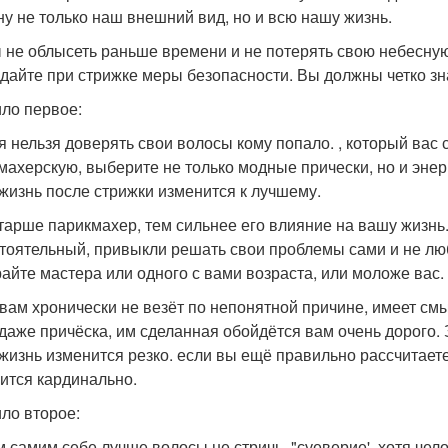
ну не только наш внешний вид, но и всю нашу жизнь.
 не облысеть раньше времени и не потерять свою небесную 
дайте при стрижке меры безопасности. Вы должны четко зна
ло первое:
я нельзя доверять свои волосы кому попало. , который вас
махерскую, выберите не только модные прически, но и энер
жизнь после стрижки изменится к лучшему.
тарше парикмахер, тем сильнее его влияние на вашу жизнь.
тоятельный, привыкли решать свои проблемы сами и не люби
айте мастера или одного с вами возраста, или моложе вас.
 вам хронически не везёт по непонятной причине, имеет смы
 даже причёска, им сделанная обойдётся вам очень дорого.
жизнь изменится резко. если вы ещё правильно рассчитаете
ится кардинально.
ло второе:
 самим себе лучше волосы не стричь. "суеверие', хотя чел