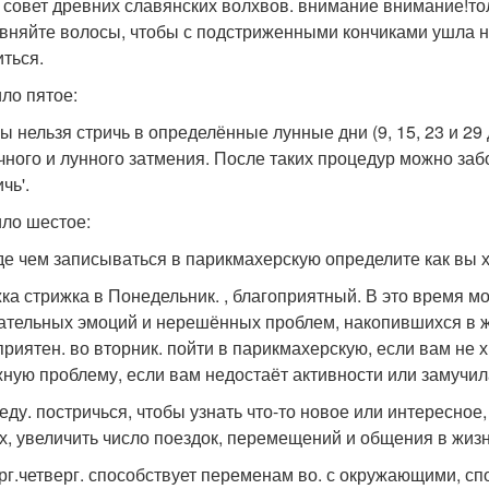
 совет древних славянских волхвов. внимание внимание!толь
вняйте волосы, чтобы с подстриженными кончиками ушла не
иться.
ло пятое:
ы нельзя стричь в определённые лунные дни (9, 15, 23 и 29 
чного и лунного затмения. После таких процедур можно забол
чь'.
ло шестое:
е чем записываться в парикмахерскую определите как вы х
ка стрижка в Понедельник. , благоприятный. В это время м
ательных эмоций и нерешённых проблем, накопившихся в жи
приятен. во вторник. пойти в парикмахерскую, если вам не 
жную проблему, если вам недостаёт активности или замучил
реду. постричься, чтобы узнать что-то новое или интересное
х, увеличить число поездок, перемещений и общения в жизн
рг.четверг. способствует переменам во. с окружающими, сп