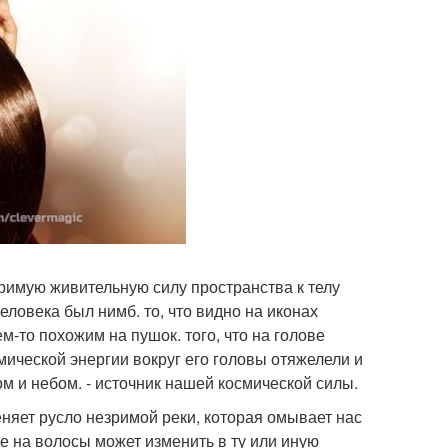
римую живительную силу пространства к телу
ловека был нимб. то, что видно на иконах
м-то похожим на пушок. того, что на голове
мической энергии вокруг его головы отяжелели и
м и небом. - источник нашей космической силы.
меняет русло незримой реки, которая омывает нас
 на волосы может изменить в ту или иную