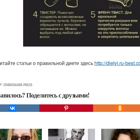
итайте статьи о правильной диете здесь
http://dietyi.ru-best
и:
правильная диета
авилось? Поделитесь с друзьями!