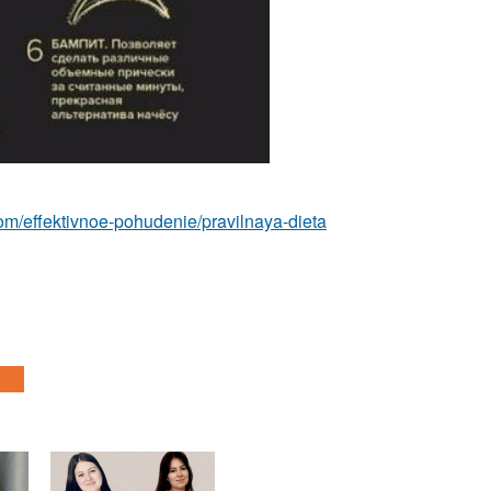
.com/effektivnoe-pohudenie/pravilnaya-dieta