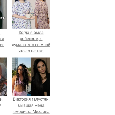
и
Когда я была
 и
ребенком, я
вес
думала, что со мной
что-то не так.
е,
Виктория галустян,
я
бывшая жена
юмориста Михаила