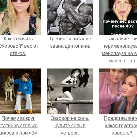
Как отличить
Тренинг и питание
Так влияет л
"Жировой" вес от
эвана центопани.
перименопауза
отёков.
менопауза на 
или все это
ерунда?
Почему вокруг
Заговор на соль.
Представляет
статинов столько
Купите соль в
какая грустна
мифов и при чём
четверг.
новость?