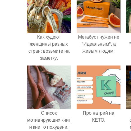
Как худеют
Метабуст нужен не
женщины разных
"Идеальным", а
стран: возьмите на
живым людям.
заметку.
Список
Про натрий на
мотивирующих книг
КЕТО.
и книг о похудени.