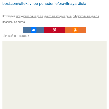
best.com/effektivnoe-pohudenie/pravilnaya-dieta
Категории:
похудение за неделю
,
диета на каждый день
,
эффективные диеты
,
правильная диета
Читайте также
Продукты с нулевой калорийностью.