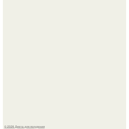
Это Моника - ей 26.
Виктория галустян, бывшая жена юмориста Михаила
галустяна, рассказала о неожиданных последствиях
развода.
© 2026 Диета для похудения