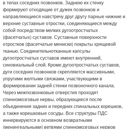
в телах соседних позвонков. Заднюю их стенку
формируют отходящие от дужек позвонков и
направляющиеся навстречу друг другу парные нижние и
верхние суставные отростки, соединяющиеся между
собой посредством мелких дугоотростчатых
(фасетчатых) суставов. Суставные поверхности
отростков (фасетчатые мениски) покрыты хрящевой
тканью. Соединительнотканные капсулы
дугоотростчатых суставов имеют внутренний,
синовиальный слой. Кроме дугоотростчатых суставов,
дуги соседних позвонков скрепляются массивными,
упругими желтыми связками, участвующими в
формировании задней стенки позвоночного канала.
Через межпозвонковые отверстия проходят
спинномозговые нервы, образующиеся после
объединения задних и передних спинальных корешков,
а также корешковые сосуды. Все структуры ПДС
иннервируются в основном возвратными
(менингеальными) ветвями спинномозговых нервов