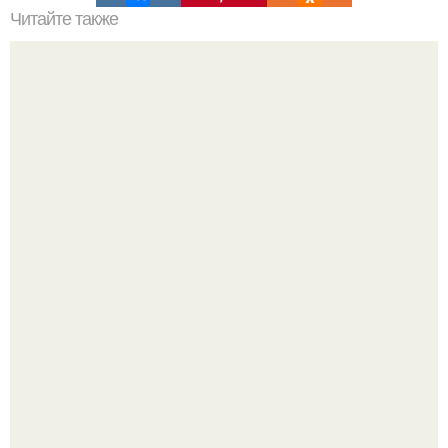
Читайте также
Стимулятор регенерации хрящевой ткани. Cтимулятор
регенерации хрящевой ткани
Как отличить "Жировой" вес от отёков.