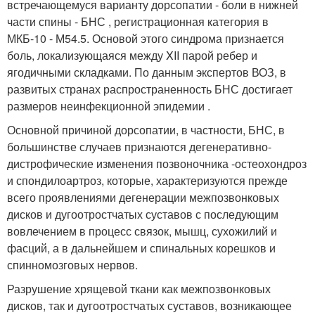
встречающемуся варианту дорсопатии - боли в нижней
части спины - БНС , регистрационная категория в
МКБ-10 - М54.5. Основой этого синдрома признается
боль, локализующаяся между XII парой ребер и
ягодичными складками. По данным экспертов ВОЗ, в
развитых странах распространенность БНС достигает
размеров неинфекционной эпидемии .
Основной причиной дорсопатии, в частности, БНС, в
большинстве случаев признаются дегенеративно-
дистрофические изменения позвоночника -остеохондроз
и спондилоартроз, которые, характеризуются прежде
всего проявлениями дегенерации межпозвонковых
дисков и дугоотростчатых суставов с последующим
вовлечением в процесс связок, мышц, сухожилий и
фасций, а в дальнейшем и спинальных корешков и
спинномозговых нервов.
Разрушение хрящевой ткани как межпозвонковых
дисков, так и дугоотростчатых суставов, возникающее