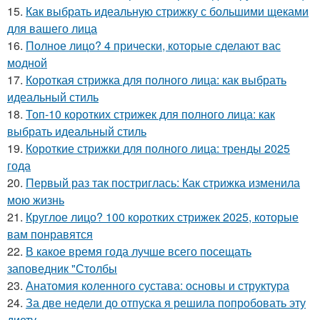
15.
Как выбрать идеальную стрижку с большими щеками
для вашего лица
16.
Полное лицо? 4 прически, которые сделают вас
модной
17.
Короткая стрижка для полного лица: как выбрать
идеальный стиль
18.
Топ-10 коротких стрижек для полного лица: как
выбрать идеальный стиль
19.
Короткие стрижки для полного лица: тренды 2025
года
20.
Первый раз так постриглась: Как стрижка изменила
мою жизнь
21.
Круглое лицо? 100 коротких стрижек 2025, которые
вам понравятся
22.
В какое время года лучше всего посещать
заповедник "Столбы
23.
Анатомия коленного сустава: основы и структура
24.
За две недели до отпуска я решила попробовать эту
диету.