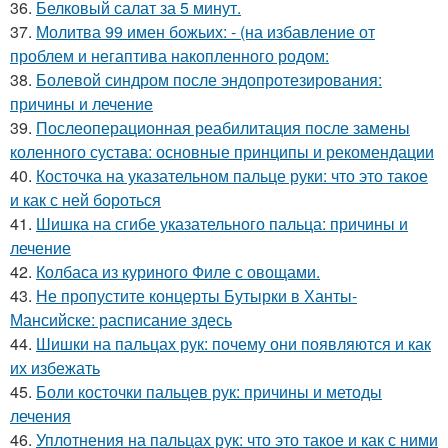
36.
Белковый салат за 5 минут.
37.
Молитва 99 имен божьих: - (на избавление от
проблем и негаптива накопленного родом:
38.
Болевой синдром после эндопротезирования:
причины и лечение
39.
Послеоперационная реабилитация после замены
коленного сустава: основные принципы и рекомендации
40.
Косточка на указательном пальце руки: что это такое
и как с ней бороться
41.
Шишка на сгибе указательного пальца: причины и
лечение
42.
Колбаса из куриного Филе с овощами.
43.
Не пропустите концерты Бутырки в Ханты-
Мансийске: расписание здесь
44.
Шишки на пальцах рук: почему они появляются и как
их избежать
45.
Боли косточки пальцев рук: причины и методы
лечения
46.
Уплотнения на пальцах рук: что это такое и как с ними