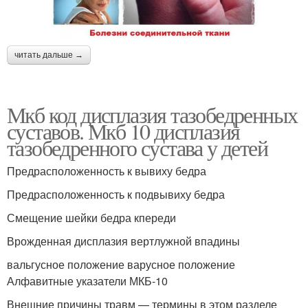
читать дальше →
Мкб код дисплазия тазобедренных
суставов. Мкб 10 дисплазия
тазобедренного сустава у детей
Предрасположенность к вывиху бедра
Предрасположенность к подвывиху бедра
Смещение шейки бедра кпереди
Врожденная дисплазия вертлужной впадины
вальгусное положение варусное положение
Алфавитные указатели МКБ-10
Внешние причины травм — термины в этом разделе