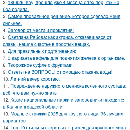
2.
180626: вау, прошло уже 4 месяца с тех пор, как Чо
боа родила.
3.
Самое провальное решение, которое сделало меня
сильнее.
4.
Заговор от мести и проклятия!
5.
Светлана Рябова: как актриса, отказавшаяся от
славы, нашла счастье в простых вещах.
6.
Для правильных подтягиваний:
7.
3 варианта вафель для поднятия железа в организме.
8.
Творожное суфле с фруктами.
9.
Ответы на ВОПРОСЫ с помощью стакана воды!
10.
Летний вечер коротаю.
11.
Повреждение наружного мениска коленного сустава:
всё, что вам нужно знать
12.
Какие национальные парки и заповедники находятся
в Калининградской области
13.
Модные стрижки 2025 для круглого лица: 36 лучших
вариантов
14.
Топ-10 стильных коротких стрижек для крупного лица