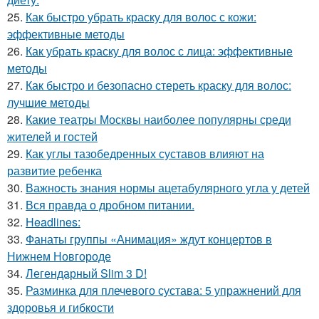
25.
Как быстро убрать краску для волос с кожи:
эффективные методы
26.
Как убрать краску для волос с лица: эффективные
методы
27.
Как быстро и безопасно стереть краску для волос:
лучшие методы
28.
Какие театры Москвы наиболее популярны среди
жителей и гостей
29.
Как углы тазобедренных суставов влияют на
развитие ребенка
30.
Важность знания нормы ацетабулярного угла у детей
31.
Вся правда о дробном питании.
32.
Headlines:
33.
Фанаты группы «Анимация» ждут концертов в
Нижнем Новгороде
34.
Легендарный Slim 3 D!
35.
Разминка для плечевого сустава: 5 упражнений для
здоровья и гибкости