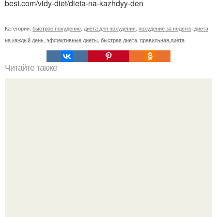
best.com/vidy-diet/dieta-na-kazhdyy-den
Категории:
быстрое похудение
,
диета для похудения
,
похудение за неделю
,
диета
на каждый день
,
эффективные диеты
,
быстрая диета
,
правильная диета
Читайте также
Комплекс упражнений "Упругие Ягодицы И Бедра ЗА
Месяц".