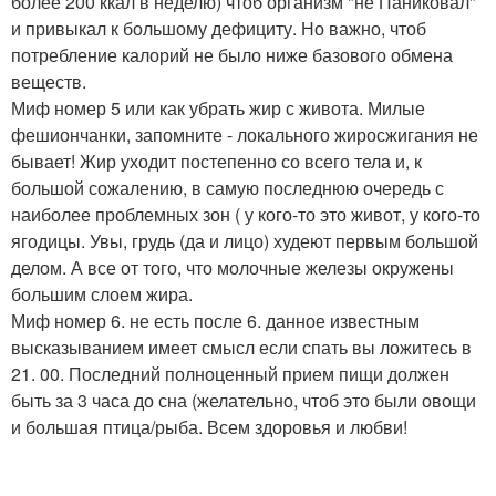
более 200 ккал в неделю) чтоб организм "не Паниковал"
и привыкал к большому дефициту. Но важно, чтоб
потребление калорий не было ниже базового обмена
веществ.
Миф номер 5 или как убрать жир с живота. Милые
фешиончанки, запомните - локального жиросжигания не
бывает! Жир уходит постепенно со всего тела и, к
большой сожалению, в самую последнюю очередь с
наиболее проблемных зон ( у кого-то это живот, у кого-то
ягодицы. Увы, грудь (да и лицо) худеют первым большой
делом. А все от того, что молочные железы окружены
большим слоем жира.
Миф номер 6. не есть после 6. данное известным
высказыванием имеет смысл если спать вы ложитесь в
21. 00. Последний полноценный прием пищи должен
быть за 3 часа до сна (желательно, чтоб это были овощи
и большая птица/рыба. Всем здоровья и любви!