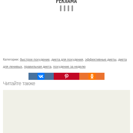
Категории:
быстрое похудение
,
диета для похудения
,
эффективные диеты
,
диета
для ленивых
,
правильная диета
,
похудение за неделю
Читайте также