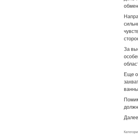
обмен
Напра
сильн
чувст
сторо
За вы
особе
облас
Еще о
захва
ванны
Помим
должн
Далее
Категори