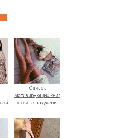
Список
мотивирующих книг
мной
и книг о похудени.