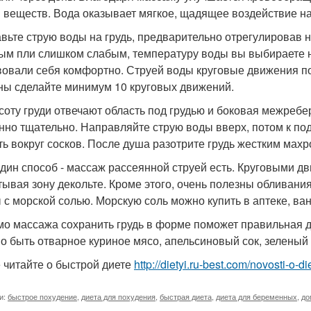
 веществ. Вода оказывает мягкое, щадящее воздействие н
вьте струю воды на грудь, предварительно отрегулировав 
ым пли слишком слабым, температуру воды вы выбираете н
вовали себя комфортно. Струей воды круговые движения п
ны сделайте минимум 10 круговых движений.
соту груди отвечают область под грудью и боковая межребе
нно тщательно. Направляйте струю воды вверх, потом к п
ть вокруг сосков. После душа разотрите грудь жестким мах
дин способ - массаж рассеянной струей есть. Круговыми дв
тывая зону декольте. Кроме этого, очень полезны обливани
 с морской солью. Морскую соль можно купить в аптеке, ва
о массажа сохранить грудь в форме поможет правильная д
о быть отварное куриное мясо, апельсиновый сок, зеленый 
 читайте о быстрой диете
http://dietyi.ru-best.com/novosti-o-d
и:
быстрое похудение
,
диета для похудения
,
быстрая диета
,
диета для беременных
,
до