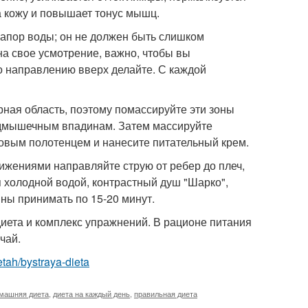
а кожу и повышает тонус мышц.
напор воды; он не должен быть слишком
а свое усмотрение, важно, чтобы вы
о направлению вверх делайте. С каждой
рная область, поэтому помассируйте эти зоны
одмышечным впадинам. Затем массируйте
ровым полотенцем и нанесите питательный крем.
ижениями направляйте струю от ребер до плеч,
я холодной водой, контрастный душ "Шарко",
нны принимать по 15-20 минут.
иета и комплекс упражнений. В рационе питания
чай.
ietah/bystraya-dieta
машняя диета
,
диета на каждый день
,
правильная диета