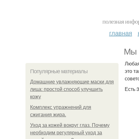
полезная инфор
главная
Мы 
Любая
это т
Популярные материалы
совето
Домашние увлажняющие маски для
Есть 
лица: простой способ улучшить
кожу
Комплекс упражнений для
сжигания жира.
Уход за кожей вокруг глаз. Почему
необходим регулярный уход за