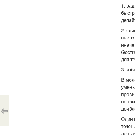
1. ра
быстр
делай
2. сл
вверх
иначе
бюстг
для т
3. из
В мол
умень
прови
необх
⇦
дрябл
Один 
течен
день 