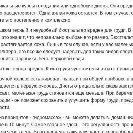
дикальные курсы голодания или однобокие диеты. Они вредн
о расщепляются. Одна вялая кожа остается. В том случае, ес
те это постепенно и комплексно.
ишком тесный и неудобный бюстгальтер вреден для груди. В 
, это значит, что неправильно выбран его размер. Бюстгаль
 растягивается кожа. Лишь в том случае, если у вас маленьк
альтера, его все же следует надевать для таких видов спор
енниса, аэробики, бега, верховой езды.
быток солнца вреден. Кожа груди чувствительная и от прямы
очной железе есть жировая ткань, и при общей прибавке в в
шается в первую очередь. Диеты отрицательно сказываютс
сает, маленькая грудь становится еще меньше. При берем
одим - он поможет сохранить и улучшить форму груди, пред
ости.
из вариантов - гидромассаж - вы можете делать в. домашних
ие 5-10 минут. Самое главное здесь - это регулярность пр
или через день. Благодаря массажу улучшается кровообращ