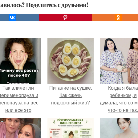
авилось? Поделитесь с друзьями!
Так влияет ли
Питание на сушке.
Когда я была
перименопауза и
Как сжечь
ребенком, я
менопауза на вес
подкожный жир?
думала, что со 
или все это
что-то не так.
ерунда?