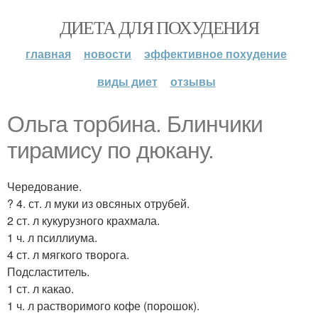
ДИЕТА ДЛЯ ПОХУДЕНИЯ
главная
новости
эффективное похудение
виды диет
отзывы
Ольга торбина. Блинчики
тирамису по дюкану.
Чередование.
? 4. ст. л муки из овсяных отрубей.
2 ст. л кукурузного крахмала.
1 ч. л псиллиума.
4 ст. л мягкого творога.
Подсластитель.
1 ст. л какао.
1 ч. л растворимого кофе (порошок).