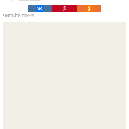
Читайте также
Основные правила правильного питания.
Метабуст нужен не "Идеальным", а живым людям.