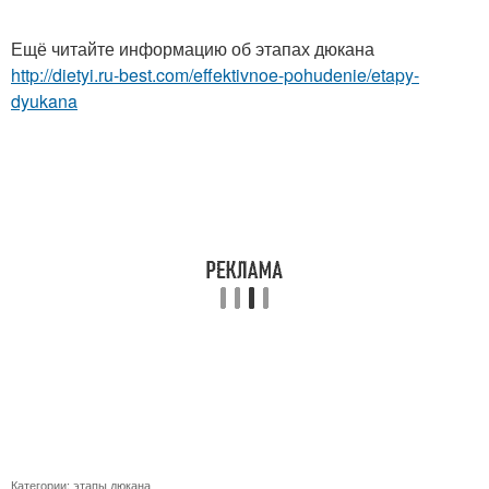
Ещё читайте информацию об этапах дюкана
http://dietyi.ru-best.com/effektivnoe-pohudenie/etapy-
dyukana
Категории:
этапы дюкана