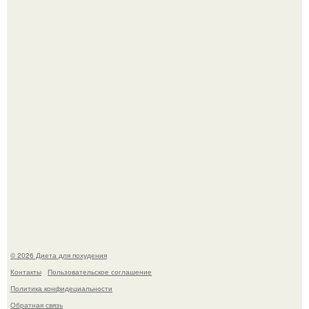
Это Моника - ей 26.
Виктория галустян, бывшая жена юмориста Михаила
галустяна, рассказала о неожиданных последствиях
развода.
© 2026 Диета для похудения
Контакты
Пользовательское соглашение
Политика конфидециальности
Обратная связь