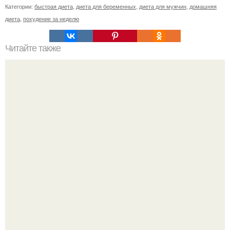
Категории:
быстрая диета
,
диета для беременных
,
диета для мужчин
,
домашняя
диета
,
похудение за неделю
Читайте также
Уникальный тибетский рецепт: что делать, если болят
суставы.