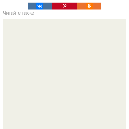
Читайте также
Как убрать жир с боков живота?
Как отличить "Жировой" вес от отёков.