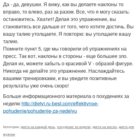
Да - да, девушки. Я вижу, как вы делаете наклоны то
вправо, то влево, раз за разом. Все, что я могу сказать:
остановитесь. Хватит! Делая это упражнение, вы
становитесь все дальше от того, чего хотите достичь. Вы
вашу талию утолщаете. Я повторю: вы утолщаете вашу
талию.
Помните пункт 5, где мы говорили об упражнениях на
пресс. Так вот, наклоны в стороны - еще большее зло.
Делая их, можете забыть о красивой V - образой фигуре.
Никогда не делайте это упражнение. Наслаждайтесь
вашими тренировками, и вы увидите позитивные
результаты уже очень скоро!
Больше информационного материала о похудениях за
неделю
http://dietyi.ru-best.com/effektivnoe-
pohudenie/pohudenie-za-nedelyu
Категории:
диета на каждый день
,
похудение за неделю
,
диета на месяц
,
диета для
мужчин