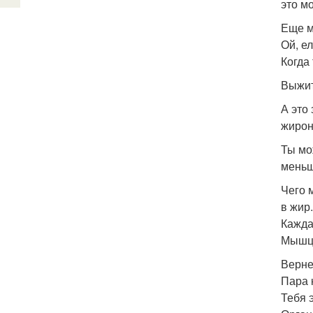
это м
Еще м
Ой, е
Когда
Выжит
А это
жирон
Ты мо
меньш
Чего 
в жир.
Кажда
Мышцы
Верне
Пара 
Тебя 