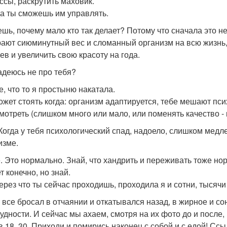
ссы, раскрутить маховик.
да ты сможешь им управлять.
ешь, почему мало кто так делает? Потому что сначала это н
ают сиюминутный вес и сломанный организм на всю жизнь,
ев и увеличить свою красоту на года.
адеюсь не про тебя?
е, что то я простыню накатала.
ожет стоять когда: организм адаптируется, тебе мешают пси
мотреть (слишком много или мало, или поменять качество -
Когда у тебя психологический спад, надоело, слишком медлен
изме.
. Это нормально. Знай, что хандрить и переживать тоже норм
т конечно, но знай.
через что ты сейчас проходишь, проходила я и сотни, тысяч
о все бросал в отчаянии и откатывался назад, в жирное и со
рудности. И сейчас мы ахаем, смотря на их фото до и после,
в 18. 30. Приходи и помирись наконец с собой и с едой! Ссы