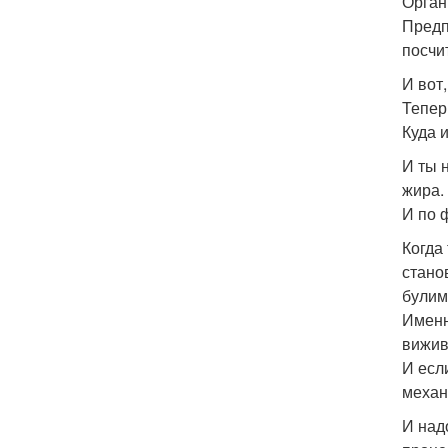
Орган
Предпо
посчи
И вот
Тепер
Куда 
И ты 
жира.
И по 
Когда
стано
булим
Именн
вижив
И есл
механ
И над