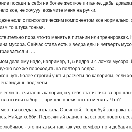
ание посадить себя на более жесткое питание, дабы доказат
ело все, не хочууу, возьмите меня на ручки.
 даже если с психологическим компонентом все нормально, эт
изм то штука тонкая.
йствительно пора что-то менять в питании или тренировках.
ина мусора. Сейчас стала есть 2 ведра еды и четверть мусо
траиваться и ….
мом деле ему надо, например, 1, 5 ведра и 4 ложки мусора.
нужно все же переходить на полтора ведра.
ужен чуть более строгий учет и расчеты по калориям, если х
ненавидишь подсчеты.
е если ты считаешь калории, и у тебя статистика за прошлые
 плато или набор … пришло время что-то менять. Что?
мер, ты всегда завтракала Овсянкой. Попробуй завтракать
сь. Найди хобби. Пересчитай рацион на основе нового веса
е любимое - это питаться так, как уже комфортно и добавит