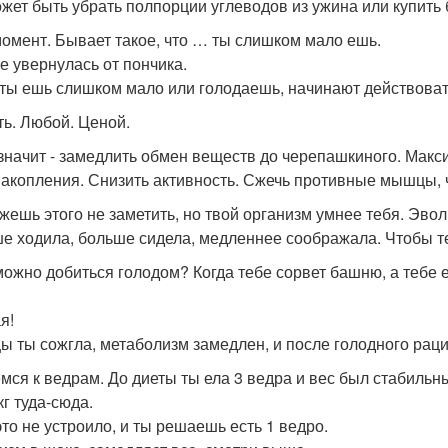
ожет быть убрать полпорции углеводов из ужина или купить 
омент. Бывает такое, что … ты слишком мало ешь.
ле увернулась от пончика.
 ты ешь слишком мало или голодаешь, начинают действоват
ь. Любой. Ценой.
 значит - замедлить обмен веществ до черепашкиного. Мак
акопления. Снизить активность. Сжечь противные мышцы, 
жешь этого не заметить, но твой организм умнее тебя. Эв
е ходила, больше сидела, медленнее соображала. Чтобы те
можно добиться голодом? Когда тебе сорвет башню, а тебе е
я!
 ты сожгла, метаболизм замедлен, и после голодного раци
мся к ведрам. До диеты ты ела 3 ведра и вес был стабильн
кг туда-сюда.
это не устроило, и ты решаешь есть 1 ведро.