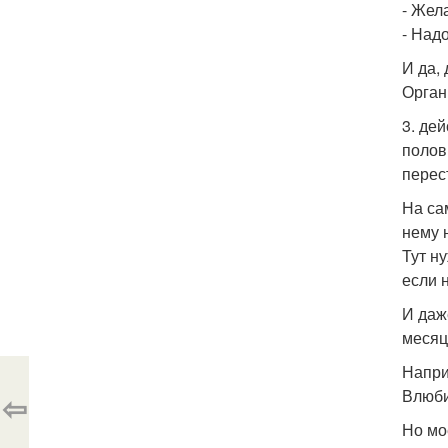
- Жел
- Надо
И да,
Орган
3. де
полов
перес
На са
нему 
Тут н
если 
И даж
месяц
Напри
Влюби
⇦
Но мо