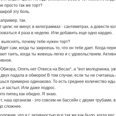
не просто так же торт?
закрой эту боль.
например, так.
т цели: не минус в килограммах - сантиметрах, а довести к
роваться 4 раза в неделю. Или добавить еще одно кардио.
 выяснять, почему тебе нужен торт?
уйдет сам, когда ты закроешь то, что он тебе дает. Когда п
ают таять, когда ты живешь легко и с удовольствием. Актив
ивное.
 Обжора, Опять нет Отвеса на Весах", а "вот молодчинка, уж
 двух падала в обморок! В том случае, если ты не считаешь
шься примерно одинаково. То есть среднее количество еды
ь и застыл. Или даже подрос.
это пипец как обидно. Я знаю.
от, наш организм - это совсем не бассейн с двумя трубами, 
до сложнее.
оложим, что и с активностью все так же как было, когда вес