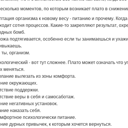
несколько моментов, по которым возникает плато в снижени
аптация организма к новому весу - питанию и прочему. Когда
ходит сотня процессов. Какие-то закрепляют результат, охр
одных бомб.
кожа подтягивается, особенно если ты занимаешься и ухаж
ивыкаешь.
 ты, организм.
хологический - вот тут сложнее. Плато может означать что у
ах меняться.
елание вылезать из зоны комфорта.
яние окружающих.
утствие поддержки.
утствие веры в себя и самосаботаж.
яние негативных установок.
ание наказать себя.
омфортное психологически питание.
яние дурных привычек, к которым хочется вернуться.