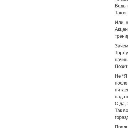
Ведь 
Так и 
Или, 
Акцен
трени
Зачем
Торт 
начин
Позит
Не "Я
после
питае
падат
О да, 
Так в
гораз
Предп