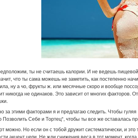
едположим, ты не считаешь калории. И не ведешь пищевой
начит, что ты сама можешь не заметить, как постепенно нач
ила, ну а чо, фрукты ж. или месячные скоро и вообще поссо
ит никогда не одинаков. Это зависит от многих факторов. О
ки.
о за этими факторами я и предлагаю следить. Чтобы гуляя 
 Позволить Себе и Тортец", чтобы ты все же оставалась п
орт можно. Но если он с тобой дружит систематически, и это
ести акцент цели. Не жди снижения веса в тот момент, когда