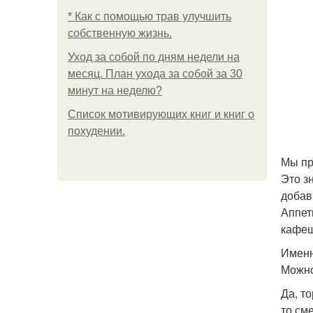
* Как с помощью трав улучшить
собственную жизнь.
Уход за собой по дням недели на
месяц. План ухода за собой за 30
минут на неделю?
Список мотивирующих книг и книг о
похудении.
Мы пр
Это з
добав
Аппет
кафеш
Именн
Можно
Да, т
то см