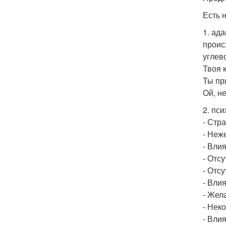
Есть 
1. ад
проис
углев
Твоя 
Ты пр
Ой, не
2. пси
- Стр
- Неж
- Вли
- Отс
- Отс
- Вли
- Жел
- Нек
- Вли