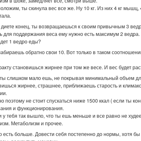
изм в шоке, замедляет все, смотри выше.
ложим, ты скинула вес все же. Ну 10 кг. Из них 4 кг мышц, 4
тала.
, диете конец, ты возвращаешься к своим привычным 3 вед
ь для поддержания веса ему нужно есть максимум 2 ведра.
идет 1 ведро еды?
набираешь обратно свои 10. Вот только в таком соотношении: 
факту становишься жирнее при том же весе. И вес будет рас
 ты слишком мало ешь, не покрывая минимальный объем для
вишься жирнее, страшнее, приближаешь старость и климакс
ии.
о поэтому не стоит спускаться ниже 1500 ккал ( если ты кон
ания и функционирования.
и у тебя так вышло, что ты ешь меньше и все равно не худе
изм. Метаболизм и прочее.
о есть больше. Довести себя постепенно до нормы, хотя бы