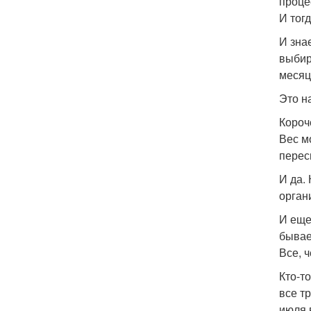
проце
И тог
И зна
выбир
месяц
Это н
Короч
Вес м
перес
И да. 
орган
И еще
бывае
Все, 
Кто-т
все т
июля 