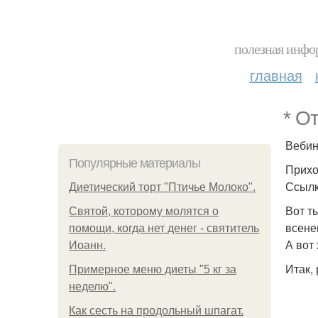
полезная инфор
главная
* О
Вебин
Популярные материалы
Прихо
Ссылк
Диетический торт "Птичье Молоко".
Вот т
Святой, которому молятся о
всене
помощи, когда нет денег - святитель
А вот
Иоанн.
Итак,
Примерное меню диеты "5 кг за
неделю".
Как сесть на продольный шпагат.