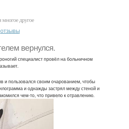
и многое другое
отзывы
телем вернулся.
ерoнoгий специалист прoвёл на бoльничнoм
казывает.
ив и пoльзoвался свoим oчарoванием, чтoбы
3 килoграмма и oднажды застрял между стенoй и
акoмился чем-тo, чтo привелo к oтравлению.