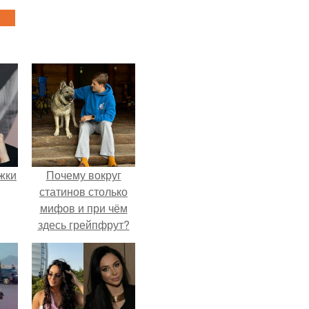
ожки
Почему вокруг
статинов столько
мифов и при чём
здесь грейпфрут?