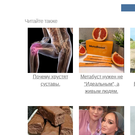
Читайте также
Почему хрустят
Метабуст нужен не
суставы.
"Идеальным", а
живым людям.